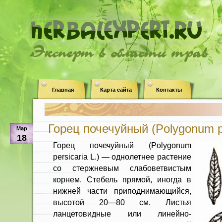
Эксперт в области трав
Главная
Карта сайта
Контакты
Горец почечуйный (Polygonum pe
Мар
18
Горец почечуйный (Polygonum
persicaria L.) — однолетнее растение
со стержневым слабоветвистым
корнем. Стебель пря­мой, иногда в
нижней части при­поднимающийся,
высотой 20—80 см. Листья
ланцетовидные или линейно-