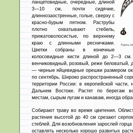
ланцетовидные, очередные, длиной
3—10 см, почти сидячие,
длиннозаостренные, голые, сверху с
красно-бурым пят­ном. Раструбы
плотно охватывают сте­бель,
прижатоволосистые, по верхнему
краю с длинными ресничками.
Горец по
Цветки собраны в конечные
колосовидные кис­ти длиной до 2—3 см. 
венчиковидный, розовый, реже беловатый, 
— черные яйцевидные орешки размером око
по сентябрь. Широко распространенный сорн
террито­рии России: в европейской части, 
Дальнем Восто­ке. Растет по берегам в
местам, сы­рым лугам и канавам, иногда обр
Собирают траву во время цвете­ния. Облис
растения высотой до 40 см срезают серпо
стеблей. Для возобновления зарослей горца
оставлять не­сколько хорошо развитых рас