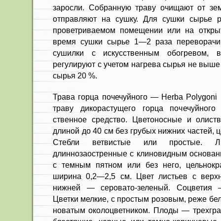
заросли. Собранную траву очищают от зе
отправляют на сушку. Для сушки сырье 
проветриваемом помещении или на от­кры
время суш­ки сырье 1—2 раза переворачи
сушилки с искус­ственным обогревом, в
регулируют с учетом нагрева сырья не выше
сырья 20 %.
Трава горца почечуйного — Herba Polygoni 
траву дикорастущего гор­ца почечуйного
ственное средство. Цветоносные и олист
длиной до 40 см без грубых нижних частей, 
Стебли ветвис­тые или простые. Лис
длиннозаостренные с клиновид­ным основан
с темным пятном или без него, цельнокр
ширина 0,2—2,5 см. Цвет листьев с верх
нижней — серова­то-зеленый. Соцветия 
Цветки мелкие, с простым розо­вым, реже бе
новатым околоцветником. Плоды — трехгр