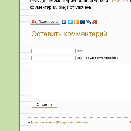
RSS для комментариев данной записи -
RSS 2.0
.
комментарий, pings отключены.
Поделиться…
Оставить комментарий
Имя
Mail (не будет опубликовано)
«
Горец перечный (Polygonum hydroplper L.)