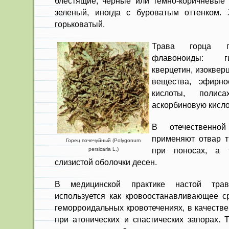
блестя­щие, черные или темно-коричневые 
зеленый, иногда с буроватым оттенком. За
горьковатый.
Трава горца по
флавоноиды: ги
кверцетин, изокверц
вещества, эфирно
кислоты, полиса
аскорбиновую кислот
В отечественной
применяют отвар т
Горец почечуйный (Polygonum
при поносах, а 
persicaria L.)
слизистой оболочки десен.
В медицинской практике настой трав
используется как кровоостанавливающее с
геморроидальных кро­вотечениях, в качеств
при атонических и спастиче­ских запорах. 