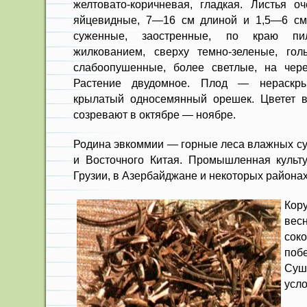
желтовато-коричневая, гладкая. Ли­стья о
яйце­видные, 7—16 см длиной и 1,5—6 см
суженные, за­остренные, по краю пи
жилкованием, сверху темно-зеле­ные, го
слабоопушенные, более светлые, на чере
Растение двудом­ное. Плод — нераскры
крылатый односемянный орешек. Цветет 
созревают в октябре — ноябре.
Родина эвкоммии — горные леса влажных су
и Восточного Китая. Промышленная культ
Грузии, в Азербайджане и некото­рых района
Кор
ве
сок
поб
Суш
усло