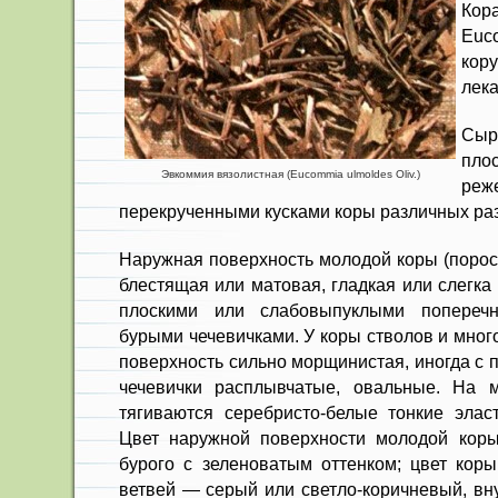
Кор
Euc
кору
лека
Сы
пло
Эвкоммия вязолистная (Eucommia ulmoldes Oliv.)
реж
перекрученными кусками коры раз­личных ра
Наружная поверхность молодой коры (порос
блестящая или матовая, гладкая или слегка
плос­кими или слабовыпуклыми попереч
бурыми чечевичка­ми. У коры стволов и мно
поверхность сильно морщинистая, иногда с
чечевички расплывчатые, овальные. На 
тягиваются серебристо-белые тонкие эласт
Цвет на­ружной поверхности молодой коры
бурого с зеленова­тым оттенком; цвет кор
ветвей — серый или свет­ло-коричневый, вн