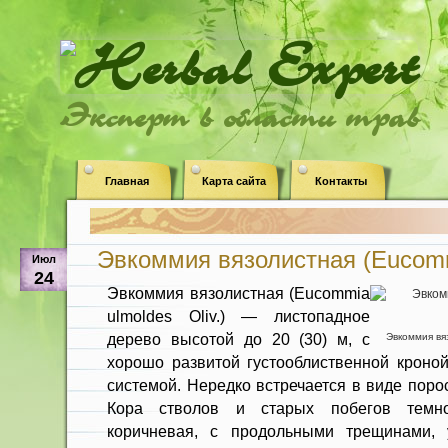
Эксперт в области трав
Главная
Карта сайта
Контакты
Эвкоммия вязолистная (Eucommi
Июл
24
Эвкоммия вязолистная (Eucommia
ulmoldes Oliv.) — листопадное
дерево высотой до 20 (30) м, с
Эвкоммия вяз
хорошо развитой густообли­ственной кроно
системой. Нередко встречается в виде поро
Кора стволов и старых побегов темно
коричневая, с продольны­ми трещинами