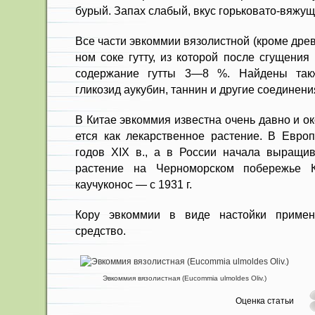
бурый. Запах слабый, вкус горьковато-вяжущ
Все части эвкоммии вязолистной (кроме дре
ном соке гутту, из которой после сгу­щения
содержание гутты 3—8 %. Найдены так
гликозид аукубин, таннин и другие соединени
В Китае эвкоммия известна очень давно и ок
ется как лекарственное растение. В Европ
годов XIX в., а в России начала выращи­в
растение на Черноморском побережье К
каучуконос — с 1931 г.
Кору эвкоммии в виде настойки примен
средство.
Эвкоммия вязолистная (Eucommia ulmoldes Oliv.)
Оценка статьи