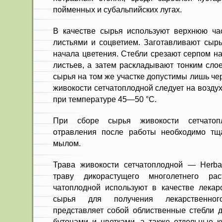
поймен­ных и субальпийских лугах.
В качестве сырья используют верхнюю ча
листьями и соцветием. Заготавливают сырь
начала цветения. Стебли срезают серпом н
листьев, а затем раскладывают тонким сло
сырья на том же участке допустимы лишь че
живокости сетчатоплодной следует на воздух
при температуре 45—50 °С.
При сборе сырья живокости сетчатоп
отравления после работы необходимо тщ
мылом.
Трава живокости сетчатоплодной — Herba
траву дикорастущего многолетнего рас
чатоплодной используют в качестве лекарс
сырья для получения лекарственног
представляет собой об­лиственные стебли 
бутонами и цветками, а также отдельные ку