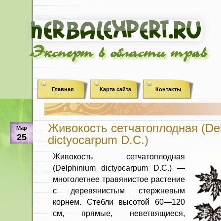
Эксперт в области трав
Главная
Карта сайта
Контакты
Живокость сетчатоплодная (De
Мар
25
dictyocarpum D.C.)
Живокость сетчатоплодная
(Delphinium dictyocarpum D.C.) —
многолетнее травянистое растение
с деревянистым стержневым
корнем. Стебли высотой 60—120
см, прямые, неветвящиеся,