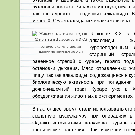
бутонов и цветков. Запах отсутствует, вкус с
как оно ядовито — содержит алкалоиды. 
менее 0,3 % алкалоида метилликаконитина.
В конце XIX в. б
алкалоиды жи
курареподобным 
Живокость сетчатоплодная
(Delphinium dictyocarpum D.C.)
старинный стре
раненное стрелой с кураре, теряло подв
остановки дыхания. Мясо отравленных жи
пищу, так как алкалои­ды, содержащиеся в ку
биологическую активность при попадании 
дочно-кишечный тракт. Кураре уже в 
обездвиживания животных в экспериментах.
В настоящее время стали исполь­зовать его
скелетную мускулатуру при операциях в 
Однако источ­никами получения кураре с
тропические растения. При изучении оте