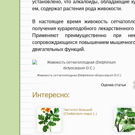
установлено, что алкалоиды, обладающие к
ем, содержат растения рода живо­кости.
В настоящее время живокость сетчатопло
полу­чения курареподобного лекарственного
Применяют преимущественно при неко
сопровождающихся повыше­нием мышечного т
двигательных функций.
Живокость сетчатоплодная (Delphinium dictyocarpum D.C.)
Оценка статьи
Интересно:
Чистотел большой
(Chelidonium majus L.)