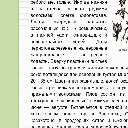
ребристые, голые. Иног­да нижняя
часть стебля покрыта ред­кими
волосками, слегка фиолетовая.
Листья очередные, пальчато-
рассеченные на 5—7 ромбических,
в нижней части клиновидных и
цельнокрайних долей. Доли
перистонадрезанные на неровные
Живокос
ланцетовидные заостренные
лопасти. Сверху пластинки листьев
голые, снизу по краям и жилкам опу­шенны
реже ветвящаяся при основании густая мно­
20—35 см. Цветки неправильные, долей окол
голые, с реснич­ками по краям или густо о
прижатыми волоска­ми. Плод состоит из 
трехгранные, коричневые, с уз­кими пленча
июне — августе. Встречается в степной и
лесостепном поясе гор, в Заволжье, 
Казахстане, в предгорьях Алтая и Южног
нотравных степях, среди зарослей кустар