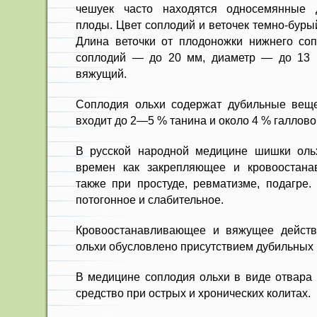
чешуек часто находятся односемянные 
плоды. Цвет соплодий и веточек темно-буры
Длина веточки от плодоножки нижнего со
соплодий — до 20 мм, диаметр — до 13 м
вяжущий.
Соплодия ольхи содержат дубиль­ные веще
вхо­дит до 2—5 % танина и около 4 % галлово
В русской народной медицине шишки оль
времен как закрепляющее и кровоостана
также при простуде, ревматизме, подагре.
потогонное и слаби­тельное.
Кровоостанавливающее и вяжу­щее действ
ольхи обусловлено присутствием дубильных
В медицине соплодия ольхи в виде отвара
сред­ство при острых и хронических ко­литах.