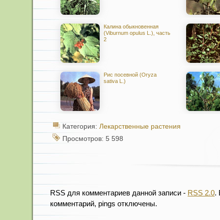
Калина обыкновенная
(Viburnum opulus L.), часть
2
Рис посевной (Oryza
sativa L.)
Категория:
Лекарственные растения
Просмотров: 5 598
RSS для комментариев данной записи -
RSS 2.0
.
комментарий, pings отключены.