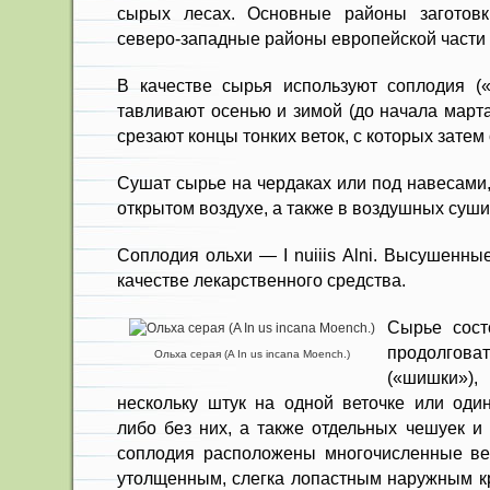
сырых лесах. Основные районы заготов
северо-западные районы европейской части 
В качестве сырья используют соплодия («
тавливают осенью и зимой (до начала март
срезают концы тонких веток, с которых зате
Сушат сырье на чердаках или под навесами
открытом воздухе, а также в воздушных суши
Соплодия ольхи — I nuiiis Alni. Высушенны
качестве лекарственного средства.
Сырье сост
продолгов
Ольха серая (A In us incana Moench.)
(«шиш­ки»
нескольку штук на одной веточке или один
либо без них, а также отдельных чешуек и
соплодия расположены многочисленные ве
утолщенным, слегка лопастным наружным кр