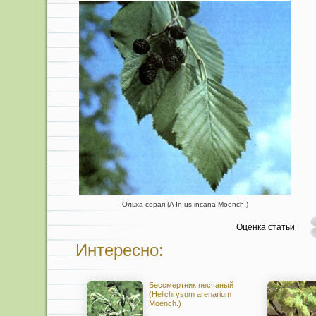
Ольха серая (A In us incana Moench.)
Оценка статьи
Интересно:
Бессмертник песчаный
(Helichrysum arenarium
Moench.)