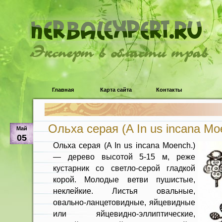
Эксперт в области трав
Главная
Карта сайта
Контакты
Ольха серая (A In us incana Mo
Май
05
Ольха серая (A In us incana Moench.)
— дерево высотой 5-15 м, реже
кустар­ник со светло-серой гладкой
корой. Мо­лодые ветви пушистые,
неклейкие. Листья овальные,
овально-ланцетовид­ные, яйцевидные
или яйцевидно-эллип­тические,