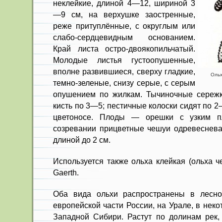
неклейкие, длиной 4—12, шириной 3
—9 см, на верхушке заост­ренные,
реже притуплённые, с округ­лым или
слабо-сердцевидным основа­нием.
Край листа остро-двоякопильчатый.
Молодые листья густоопушенные,
вполне развившиеся, сверху гладкие,
Ольх
темно-зеленые, снизу серые, с серым
опушением по жилкам. Тычиночные сережк
кисть по 3—5; пестичные колоски сидят по 
цветоносе. Плоды — орешки с узким пл
созревании прицветные чешуи одревеснев
длиной до 2 см.
Используется также ольха клейкая (ольха ч
Gaerth.
Оба вида ольхи распространены в лесно
европей­ской части России, на Урале, в неко
Западной Сибири. Растут по долинам рек, 