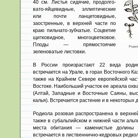
40 см. Листья сидячие, продолго­
вато-яйцевидные, эллиптические
или почти ланцетовидные,
заостренные, в верхней части по
краю пильчато-зубчатые. Соцветие
щитковидное, много­цветковое.
Плоды — прямостоячие
Родиол
зеленоватые листовки.
В России произрастают 22 вида роди
встречается на Урале, в горах Восточного Каз
также на Край­нем Севере европейской час
Востоке. Наибольший участок ее ареала охв
(Алтай, Западные и Восточные Саяны, выс
калья). Встречается растение и в неко­торых
Родиола розовая распространена в верхней
также в субальпийском и нижней части аль­
места оби­тания — каменистые долины р
встречается в лиственнично-кедровых редко