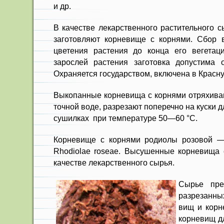
и др.
В качестве лекарственного расти­тельного 
за­готовляют корневище с корнями. Сбор 
цветения рас­тения до конца его вегетац
зарослей растения за­готовка допустима
Охраняется государством, включе­на в Красну
Выкопанные корневища с корнями отряхиваю
точной воде, разрезают поперечно на куски 
сушилках при температуре 50—60 °С.
Корневище с корнями родиолы розовой — 
Rhodiolae roseae. Высушенные корневища 
качестве лекарственного сырья.
Сырье пре
разрезанных
вищ и корн
корневищ д