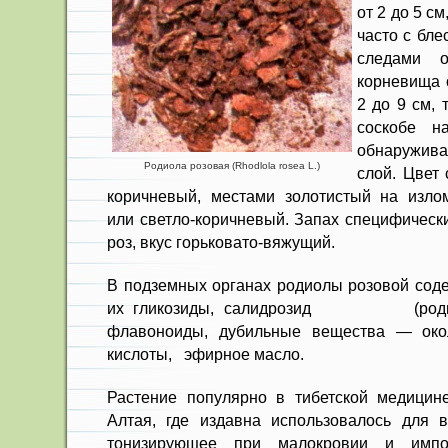
от 2 до 5 с
часто с бле
следами о
корне­вища 
2 до 9 см,
соскобе н
обнаружив
Родиола розовая (Rhodlola rosea L.)
слой. Цвет 
коричневый, места­ми золотистый на изло
или светло-коричневый. За­пах специфическ
роз, вкус горьковато-вяжущий.
В подземных органах родиолы ро­зовой сод
их гликозиды, салидрозид (родиол
флавоноиды, ду­бильные вещества — окол
кислоты, эфирное масло.
Растение популярно в тибетской медицин
Алтая, где издавна использовалось для во
тонизирующее при малокровии и импо