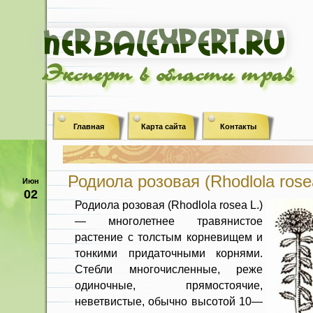
Эксперт в области трав
Главная
Карта сайта
Контакты
Родиола розовая (Rhodlola rose
Июн
02
Родиола розовая (Rhodlola rosea L.)
— многолетнее травянистое
растение с толстым корневищем и
тонкими прида­точными корнями.
Стебли многочис­ленные, реже
одиночные, прямостоя­чие,
неветвистые, обычно высотой 10—