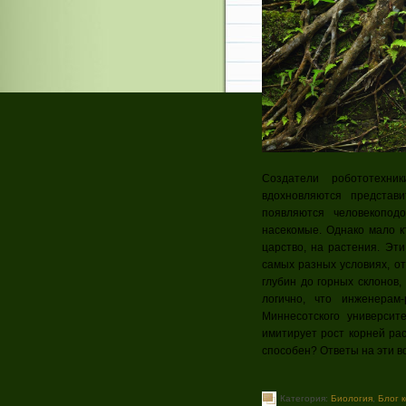
Создатели робототехни
вдохновляются представ
появляются человекопо
насекомые. Однако мало к
царство, на растения. Эт
самых разных условиях, о
глубин до горных склонов
логично, что инженерам
Миннесотского университ
имитирует рост корней рас
способен? Ответы на эти в
Категория:
Биология
,
Блог 