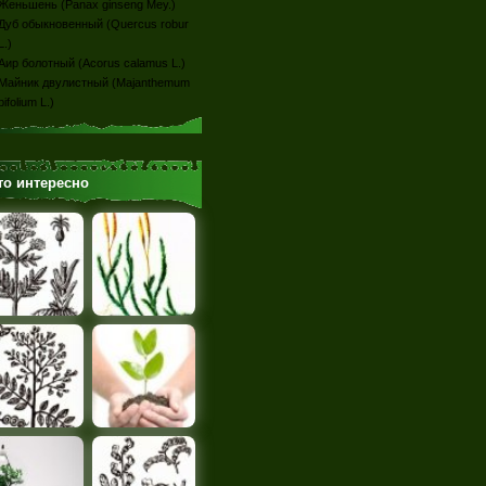
Женьшень (Panax ginseng Меу.)
Дуб обыкновенный (Quercus robur
L.)
Аир болотный (Acorus calamus L.)
Майник двулистный (Majanthemum
bifolium L.)
то интересно