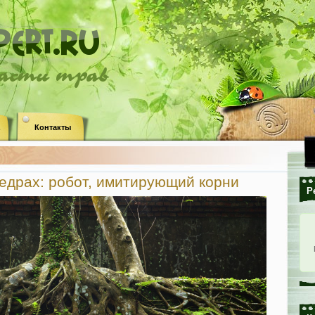
ласти трав
Контакты
едрах: робот, имитирующий корни
Р