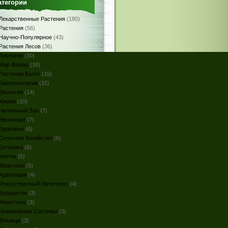
атегории
Лекарственные Растения
(180)
Растения
(56)
Научно-Популярное
(43)
Растения Лесов
(36)
Биология
(30)
Мир Флоры
(18)
Растения Болот
(15)
Биотехнологии
(15)
Экология
(14)
Химия
(10)
Читальный Зал
(7)
Эволюция
(7)
Здоровье
(6)
Сельское Хозяйство
(6)
Ботаника
(6)
Клетки
(5)
Фракталы
(5)
Адаптация
(4)
Искусственный Интеллект
(4)
Водоросли
(3)
Животные
(3)
Инженерные Системы
(3)
Теплица
(3)