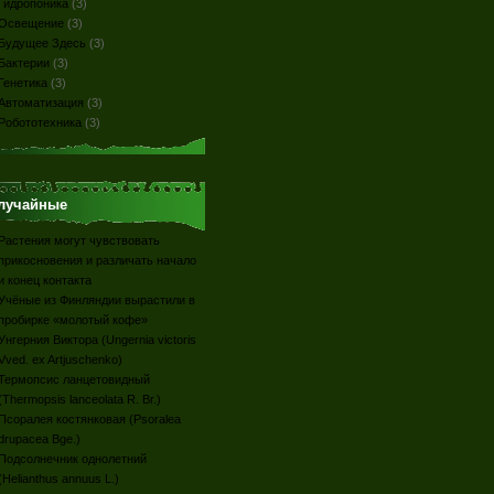
Гидропоника
(3)
Освещение
(3)
Будущее Здесь
(3)
Бактерии
(3)
Генетика
(3)
Автоматизация
(3)
Робототехника
(3)
лучайные
Растения могут чувствовать
прикосновения и различать начало
и конец контакта
Учёные из Финляндии вырастили в
пробирке «молотый кофе»
Унгерния Виктора (Ungernia victoris
Vved. ex Artjuschenko)
Термопсис ланцетовидный
(Thermopsis lanceolata R. Br.)
Псоралея костянковая (Psoralea
drupacea Bge.)
Подсолнечник однолетний
(Helianthus annuus L.)