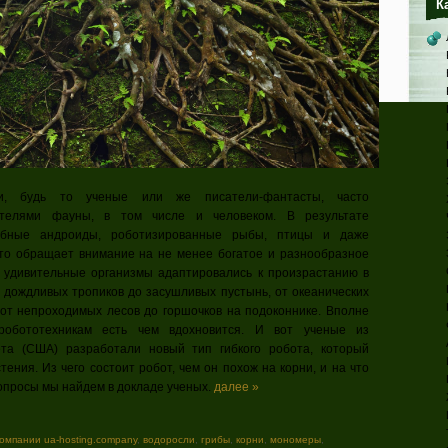
К
ки, будь то ученые или же писатели-фантасты, часто
ителями фауны, в том числе и человеком. В результате
добные андроиды, роботизированные рыбы, птицы и даже
то обращает внимание на не менее богатое и разнообразное
и удивительные организмы адаптировались к произрастанию в
т дождливых тропиков до засушливых пустынь, от океанических
, от непроходимых лесов до горшочков на подоконнике. Вполне
-робототехникам есть чем вдохновится. И вот ученые из
ета (США) разработали новый тип гибкого робота, который
тения. Из чего состоит робот, чем он похож на корни, и на что
опросы мы найдем в докладе ученых.
далее »
компании ua-hosting.company
,
водоросли
,
грибы
,
корни
,
мономеры
,