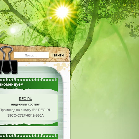
екомендуем
REG.RU
надежный хостинг
Промокод на скидку 5% REG.RU
39CC-C72F-6342-560A