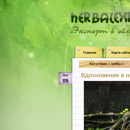
Эксперт в об
Главная
Карта сайта
Категория » грибы «
Вдохновение в н
Окт
05