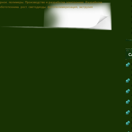
ярное
,
полимеры
,
Производство и разработка электроники
,
Разработка
обототехника
,
рост
,
светодиоды
,
фотополимеризация
,
экструзия
С