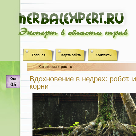
Эксперт в области трав
Главная
Карта сайта
Контакты
Категория » рост «
Вдохновение в недрах: робот,
Окт
05
корни