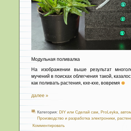
Модульная поливалка
На изображении выше результат многол
мучений в поисках облегчения такой, казало
как поливать растения, кхе-кхе, вовремя
далее »
Категория:
DIY или Сделай сам
,
ProLeyka
,
авто
Производство и разработка электроники
,
растен
Комментировать