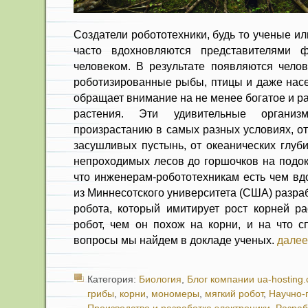
Создатели робототехники, будь то ученые и
часто вдохновляются представителями 
человеком. В результате появляются чело
роботизированные рыбы, птицы и даже насе
обращает внимание на не менее богатое и р
растения. Эти удивительные организ
произрастанию в самых разных условиях, о
засушливых пустынь, от океанических глуби
непроходимых лесов до горшочков на подок
что инженерам-робототехникам есть чем вд
из Миннесотского университета (США) разра
робота, который имитирует рост корней ра
робот, чем он похож на корни, и на что с
вопросы мы найдем в докладе ученых.
далее
Категория:
Биология
,
Блог компании ua-hosting
грибы
,
корни
,
мономеры
,
мягкий робот
,
Научно-