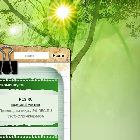
екомендуем
REG.RU
надежный хостинг
Промокод на скидку 5% REG.RU
39CC-C72F-6342-560A