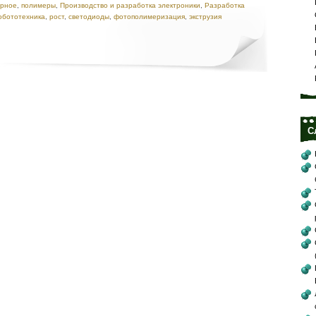
ярное
,
полимеры
,
Производство и разработка электроники
,
Разработка
обототехника
,
рост
,
светодиоды
,
фотополимеризация
,
экструзия
С