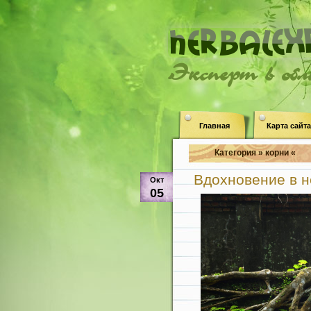
Эксперт в об
Главная
Карта сайта
Категория » корни «
Вдохновение в н
Окт
05