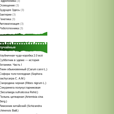
Гидропоника
(3)
Освещение
(3)
Будущее Здесь
(3)
Бактерии
(3)
Генетика
(3)
Автоматизация
(3)
Робототехника
(3)
лучайные
Клубничная чудо-коробка 2.0 всё
Субботник в эдеме — история
ботаники. Часть I
Тмин обыкновенный (Carum carvi L.)
Софора толстоплодная (Sophora
pachycarpa С. A.M.)
Смородина черная (Ribes nigrum L.)
Секуринега полукустарниковая
(Securiaega sufruticosa Rehd.)
Полынь цитварная (Artemisia cina
Berg.)
Лимонник китайский (Schizandra
chinensis Baill.)