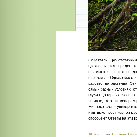
Создатели робототехни
вдохновляются представ
появляются человекопо
насекомые. Однако мало к
царство, на растения. Эт
самых разных условиях, о
глубин до горных склонов
логично, что инженерам
Миннесотского университ
имитирует рост корней рас
способен? Ответы на эти в
Категория:
Биология
,
Блог 