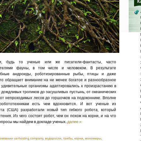
К
ки, будь то ученые или же писатели-фантасты, часто
ителями фауны, в том числе и человеком. В результате
добные андроиды, роботизированные рыбы, птицы и даже
то обращает внимание на не менее богатое и разнообразное
и удивительные организмы адаптировались к произрастанию в
т дождливых тропиков до засушливых пустынь, от океанических
, от непроходимых лесов до горшочков на подоконнике. Вполне
-робототехникам есть чем вдохновится. И вот ученые из
ета (США) разработали новый тип гибкого робота, который
тения. Из чего состоит робот, чем он похож на корни, и на что
опросы мы найдем в докладе ученых.
далее »
компании ua-hosting.company
,
водоросли
,
грибы
,
корни
,
мономеры
,