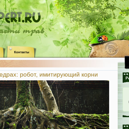
ласти трав
Контакты
едрах: робот, имитирующий корни
Р