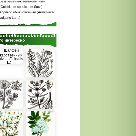
Безвременник великолепный
(Colchicum speciosum Stev.)
Абрикос обыкновенный (Armeniaca
vulgaris Lam.)
то интересно