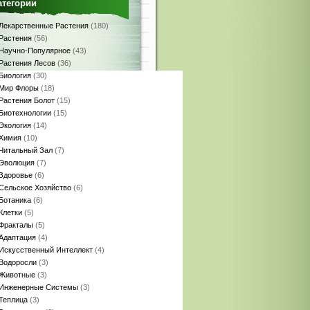
атегории
Лекарственные Растения
(180)
Растения
(56)
Научно-Популярное
(43)
Растения Лесов
(36)
Биология
(30)
Мир Флоры
(18)
Растения Болот
(15)
Биотехнологии
(15)
Экология
(14)
Химия
(10)
Читальный Зал
(7)
Эволюция
(7)
Здоровье
(6)
Сельское Хозяйство
(6)
Ботаника
(6)
Клетки
(5)
Фракталы
(5)
Адаптация
(4)
Искусственный Интеллект
(4)
Водоросли
(3)
Животные
(3)
Инженерные Системы
(3)
Теплица
(3)