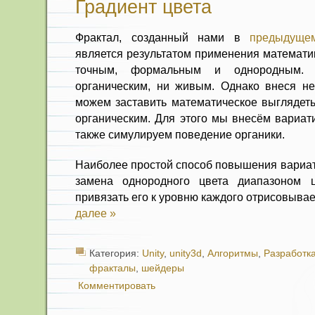
Градиент цвета
Фрактал, созданный нами в
предыдуще
является результатом применения математик
точным, формальным и однородным.
органическим, ни живым. Однако внеся н
можем заставить математическое выглядеть
органическим. Для этого мы внесём вариати
также симулируем поведение органики.
Наиболее простой способ повышения вариат
замена однородного цвета диапазоном 
привязать его к уровню каждого отрисовыва
далее »
Категория:
Unity
,
unity3d
,
Алгоритмы
,
Разработка
фракталы
,
шейдеры
Комментировать