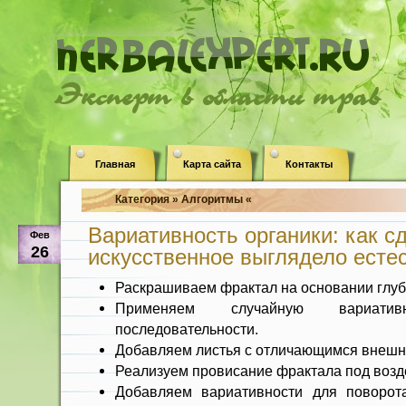
Эксперт в области трав
Главная
Карта сайта
Контакты
Категория » Алгоритмы «
Вариативность органики: как с
Фев
26
искусственное выглядело есте
Раскрашиваем фрактал на основании глу
Применяем случайную вариати
последовательности.
Добавляем листья с отличающимся внешн
Реализуем провисание фрактала под возд
Добавляем вариативности для поворот