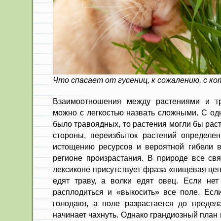
Что спасает от гусениц, к сожалению, с к
Взаимоотношения между растениями и т
можно с легкостью назвать сложными. С од
было травоядных, то растения могли бы раст
стороны, переизбыток растений определе
истощению ресурсов и вероятной гибели в
регионе произрастания. В природе все св
лексиконе присутствует фраза «пищевая цеп
едят траву, а волки едят овец. Если нет
расплодиться и «выкосить» все поле. Если
голодают, а поле разрастается до предела
начинает чахнуть. Однако грандиозный план