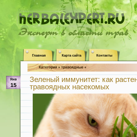
Эксперт в области трав
Главная
Карта сайта
Контакты
Категория » травоядные «
Зеленый иммунитет: как расте
Янв
15
травоядных насекомых