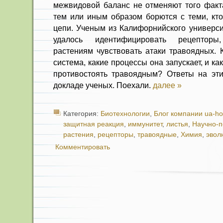
межвидовой баланс не отменяют того факт
тем или иным образом борются с теми, кт
цепи. Ученым из Калифорнийского универси
удалось идентифицировать рецепторы
растениям чувствовать атаки травоядных. 
система, какие процессы она запускает, и ка
противостоять травоядным? Ответы на эт
докладе ученых. Поехали.
далее »
Категория:
Биотехнологии
,
Блог компании ua-ho
защитная реакция
,
иммунитет
,
листья
,
Научно-
растения
,
рецепторы
,
травоядные
,
Химия
,
эвол
Комментировать