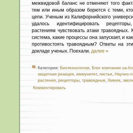
межвидовой баланс не отменяют того факт
тем или иным образом борются с теми, кт
цепи. Ученым из Калифорнийского универси
удалось идентифицировать рецепторы
растениям чувствовать атаки травоядных. 
система, какие процессы она запускает, и ка
противостоять травоядным? Ответы на эт
докладе ученых. Поехали.
далее »
Категория:
Биотехнологии
,
Блог компании ua-ho
защитная реакция
,
иммунитет
,
листья
,
Научно-
растения
,
рецепторы
,
травоядные
,
Химия
,
эвол
Комментировать