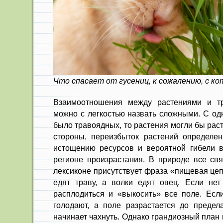
Что спасает от гусениц, к сожалению, с к
Взаимоотношения между растениями и т
можно с легкостью назвать сложными. С од
было травоядных, то растения могли бы раст
стороны, переизбыток растений определе
истощению ресурсов и вероятной гибели в
регионе произрастания. В природе все св
лексиконе присутствует фраза «пищевая цеп
едят траву, а волки едят овец. Если нет
расплодиться и «выкосить» все поле. Если
голодают, а поле разрастается до предела
начинает чахнуть. Однако грандиозный план