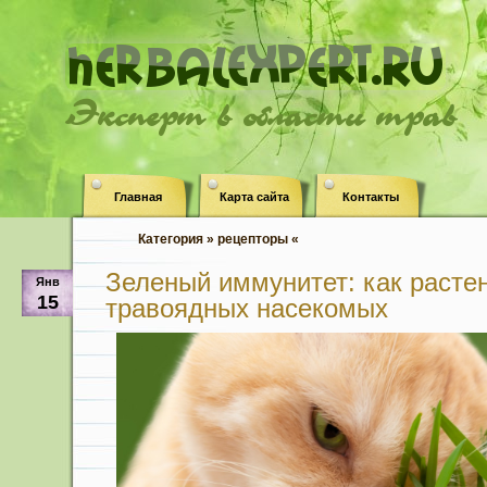
Эксперт в области трав
Главная
Карта сайта
Контакты
Категория » рецепторы «
Зеленый иммунитет: как расте
Янв
15
травоядных насекомых