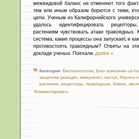
межвидовой баланс не отменяют того факт
тем или иным образом борются с теми, кт
цепи. Ученым из Калифорнийского универси
удалось идентифицировать рецепторы
растениям чувствовать атаки травоядных. 
система, какие процессы она запускает, и ка
противостоять травоядным? Ответы на эт
докладе ученых. Поехали.
далее »
Категория:
Биотехнологии
,
Блог компании ua-ho
защитная реакция
,
иммунитет
,
листья
,
Научно-
растения
,
рецепторы
,
травоядные
,
Химия
,
эвол
Комментировать