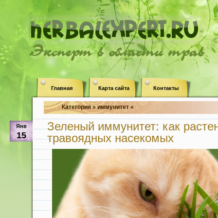
Эксперт в области трав
Главная
Карта сайта
Контакты
Категория » иммунитет «
Зеленый иммунитет: как расте
Янв
15
травоядных насекомых