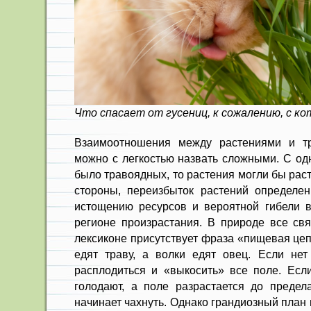
Что спасает от гусениц, к сожалению, с к
Взаимоотношения между растениями и т
можно с легкостью назвать сложными. С од
было травоядных, то растения могли бы раст
стороны, переизбыток растений определе
истощению ресурсов и вероятной гибели в
регионе произрастания. В природе все св
лексиконе присутствует фраза «пищевая цеп
едят траву, а волки едят овец. Если нет
расплодиться и «выкосить» все поле. Если
голодают, а поле разрастается до предела
начинает чахнуть. Однако грандиозный план