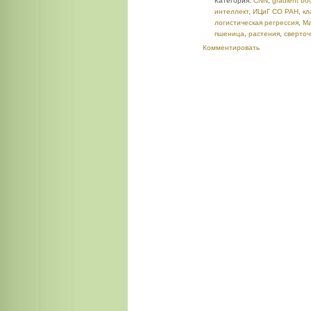
Категория:
CNN
,
gradient bo
интеллект
,
ИЦиГ СО РАН
,
кл
логистическая регрессия
,
Ма
пшеница
,
растения
,
сверто
Комментировать