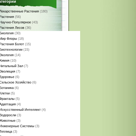
атегории
Лекарственные Растения
(180)
Растения
(56)
Научно-Популярное
(43)
Растения Лесов
(36)
Биология
(30)
Мир Флоры
(18)
Растения Болот
(15)
Биотехнологии
(15)
Экология
(14)
Химия
(10)
Читальный Зал
(7)
Эволюция
(7)
Здоровье
(6)
Сельское Хозяйство
(6)
Ботаника
(6)
Клетки
(5)
Фракталы
(5)
Адаптация
(4)
Искусственный Интеллект
(4)
Водоросли
(3)
Животные
(3)
Инженерные Системы
(3)
Теплица
(3)