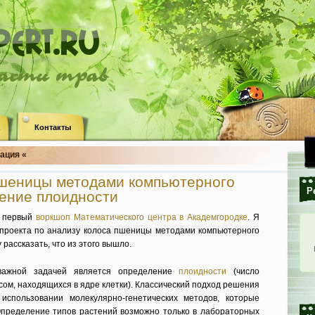
ласти трав
Контакты
ация «
пшеницы методами компьютерного
Р
ение плоидности
я первый
воркшоп Математического центра в Академгородке
. Я
 проекта по анализу колоса пшеницы методами компьютерного
 рассказать, что из этого вышло.
важной задачей является определение
плоидности
(число
ом, находящихся в ядре клетки). Классический подход решения
использовании молекулярно-генетических методов, которые
Определение типов растений возможно только в лабораторных