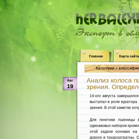
Эксперт в об
Главная
Карта сайта
Категория » классифик
Анализ колоса 
Авг
19
зрения. Определ
14-ого августа завершилс
выступал в роли куратора
зрения. В этой заметке хочу
Для генетики пшеницы 
одинаковых наборов хромос
этой задачи основан на 
дороги и трудозатратны. 