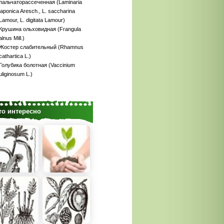
пальчаторассеченная (Laminaria
japonica Aresch., L. saccharina
Lamour, L. digitata Lamour)
Крушина ольховидная (Frangula
alnus Mill.)
Жостер слабительный (Rhamnus
cathartica L.)
Голубика болотная (Vaccinium
uliginosum L.)
то интересно