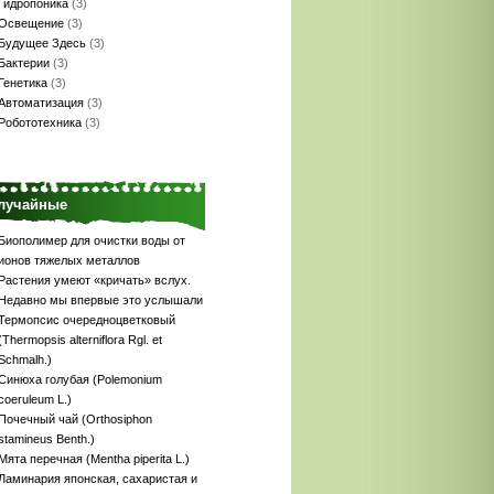
Гидропоника
(3)
Освещение
(3)
Будущее Здесь
(3)
Бактерии
(3)
Генетика
(3)
Автоматизация
(3)
Робототехника
(3)
лучайные
Биополимер для очистки воды от
ионов тяжелых металлов
Растения умеют «кричать» вслух.
Недавно мы впервые это услышали
Термопсис очередноцветковый
(Thermopsis alterniflora Rgl. et
Schmalh.)
Синюха голубая (Polemonium
coeruleum L.)
Почечный чай (Orthosiphon
stamineus Benth.)
Мята перечная (Mentha piperita L.)
Ламинария японская, сахаристая и