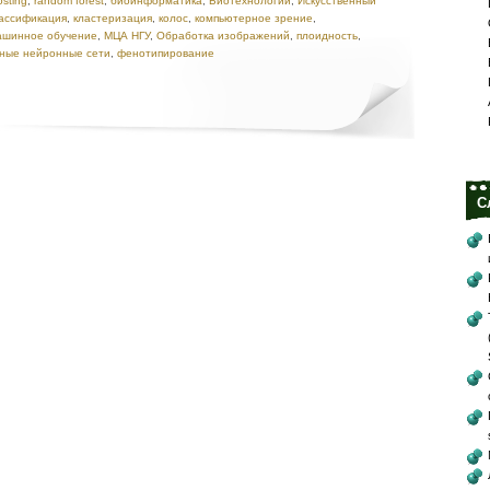
osting
,
random forest
,
биоинформатика
,
Биотехнологии
,
Искусственный
ассификация
,
кластеризация
,
колос
,
компьютерное зрение
,
шинное обучение
,
МЦА НГУ
,
Обработка изображений
,
плоидность
,
чные нейронные сети
,
фенотипирование
С