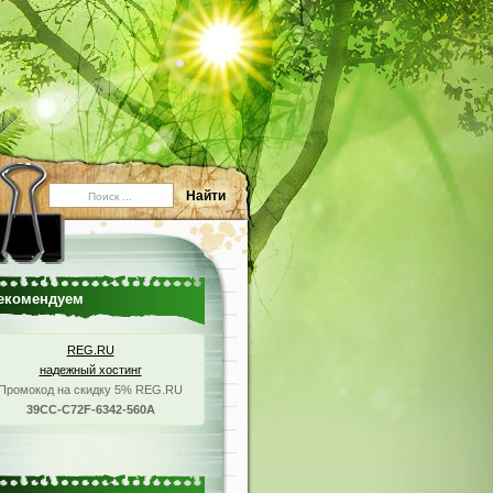
екомендуем
REG.RU
надежный хостинг
Промокод на скидку 5% REG.RU
39CC-C72F-6342-560A