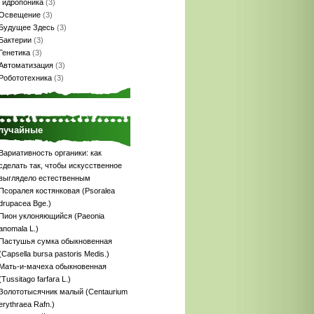
Гидропоника
(3)
Освещение
(3)
Будущее Здесь
(3)
Бактерии
(3)
Генетика
(3)
Автоматизация
(3)
Робототехника
(3)
лучайные
Вариативность органики: как
сделать так, чтобы искусственное
выглядело естественным
Псоралея костянковая (Psoralea
drupacea Bge.)
Пион уклоняющийся (Paeonia
anomala L.)
Пастушья сумка обыкновенная
(Capsella bursa pastoris Medis.)
Мать-и-мачеха обыкновенная
(Tussitago farfara L.)
Золототысячник малый (Centaurium
erythraea Rafn.)