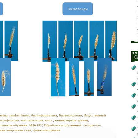
С
osting
,
random forest
,
биоинформатика
,
Биотехнологии
,
Искусственный
ассификация
,
кластеризация
,
колос
,
компьютерное зрение
,
шинное обучение
,
МЦА НГУ
,
Обработка изображений
,
плоидность
,
чные нейронные сети
,
фенотипирование