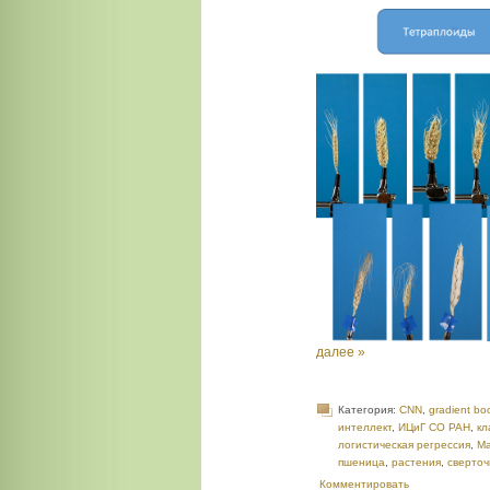
далее »
Категория:
CNN
,
gradient bo
интеллект
,
ИЦиГ СО РАН
,
кл
логистическая регрессия
,
Ма
пшеница
,
растения
,
сверто
Комментировать