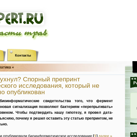
ласти трав
Контакты
атика «
рухнул? Спорный препринт
Р
кого исследования, который не
но опубликован
иоинформатические свидетельства того, что фермент
иновая сигнализация позволяют бактериям «перепрыгивать»
веком. Чтобы подтвердить нашу гипотезу, я провел дата-
ъясняю, почему я решил оставить эту статью препринтом, не
ьно.
ами опубликовали биоинформатическое исследование
[
1
]
далее »