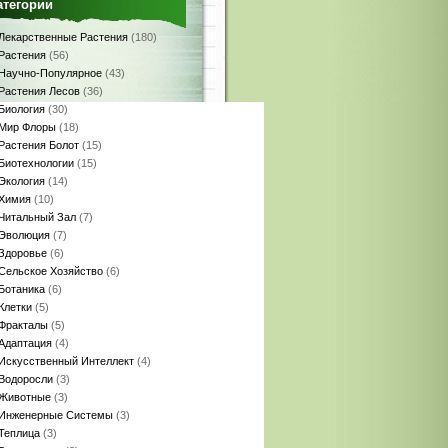
атегории
Лекарственные Растения
(180)
Растения
(56)
Научно-Популярное
(43)
Растения Лесов
(36)
Биология
(30)
Мир Флоры
(18)
Растения Болот
(15)
Биотехнологии
(15)
Экология
(14)
Химия
(10)
Читальный Зал
(7)
Эволюция
(7)
Здоровье
(6)
Сельское Хозяйство
(6)
Ботаника
(6)
Клетки
(5)
Фракталы
(5)
Адаптация
(4)
Искусственный Интеллект
(4)
Водоросли
(3)
Животные
(3)
Инженерные Системы
(3)
Теплица
(3)