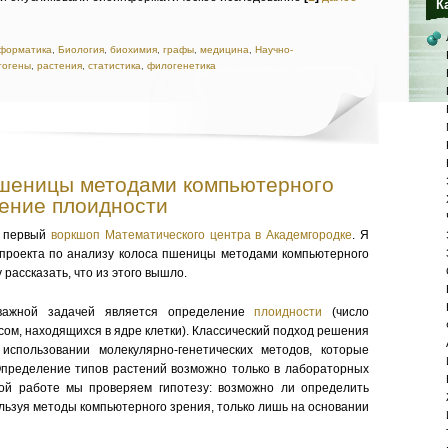
К
форматика
,
Биология
,
биохимия
,
графы
,
медицина
,
Научно-
тогены
,
растения
,
статистика
,
филогенетика
пшеницы методами компьютерного
ение плоидности
я первый
воркшоп Математического центра в Академгородке
. Я
 проекта по анализу колоса пшеницы методами компьютерного
 рассказать, что из этого вышло.
важной задачей является определение
плоидности
(число
ом, находящихся в ядре клетки). Классический подход решения
использовании молекулярно-генетических методов, которые
Определение типов растений возможно только в лабораторных
ной работе мы проверяем гипотезу: возможно ли определить
льзуя методы компьютерного зрения, только лишь на основании