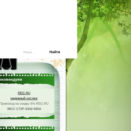
екомендуем
REG.RU
надежный хостинг
Промокод на скидку 5% REG.RU
39CC-C72F-6342-560A