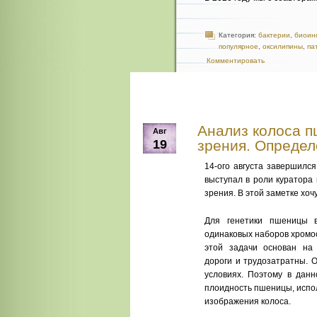
Категория:
бактерии
,
биоин
популярное
,
оксилипины
,
па
Комментировать
Анализ колоса 
Авг
19
зрения. Определ
14-ого августа завершилс
выступал в роли куратора
зрения. В этой заметке хочу
Для генетики пшеницы 
одинаковых наборов хромос
этой задачи основан на 
дороги и трудозатратны. 
условиях. Поэтому в дан
плоидность пшеницы, испо
изображения колоса.