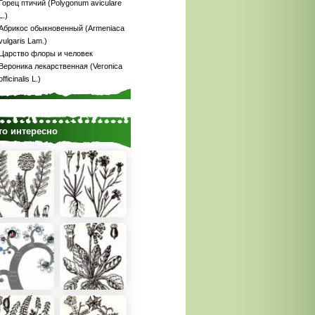
Горец птичий (Polygonum aviculare
L.)
Абрикос обыкновенный (Armeniaca
vulgaris Lam.)
Царство флоры и человек
Вероника лекарственная (Veronica
officinalis L.)
то интересно