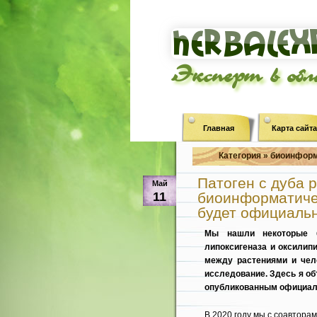
Эксперт в об
Главная
Карта сайта
Категория » биоинформ
Патоген с дуба 
Май
11
биоинформатичес
будет официаль
Мы нашли некоторые б
липоксигеназа и оксилип
между растениями и чело
исследование. Здесь я об
опубликованным официал
В 2020 году мы с соавтор