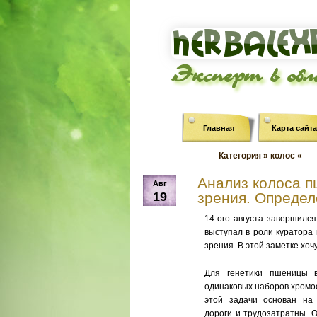
Эксперт в об
Главная
Карта сайта
Категория » колос «
Анализ колоса 
Авг
19
зрения. Определ
14-ого августа завершилс
выступал в роли куратора
зрения. В этой заметке хочу
Для генетики пшеницы 
одинаковых наборов хромос
этой задачи основан на 
дороги и трудозатратны. 