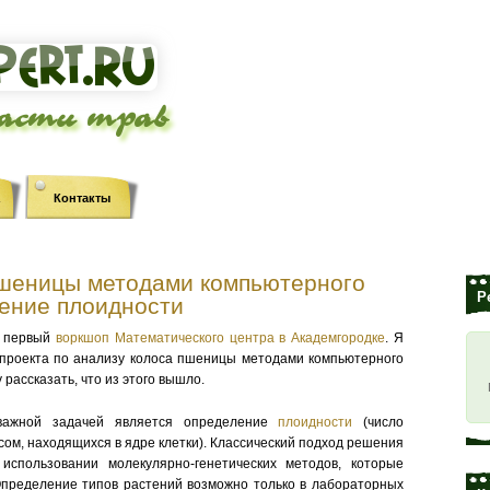
ласти трав
Контакты
пшеницы методами компьютерного
Р
ение плоидности
я первый
воркшоп Математического центра в Академгородке
. Я
 проекта по анализу колоса пшеницы методами компьютерного
 рассказать, что из этого вышло.
важной задачей является определение
плоидности
(число
ом, находящихся в ядре клетки). Классический подход решения
использовании молекулярно-генетических методов, которые
Определение типов растений возможно только в лабораторных