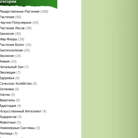
атегории
Лекарственные Растения
(180)
Растения
(56)
Научно-Популярное
(43)
Растения Лесов
(36)
Биология
(30)
Мир Флоры
(18)
Растения Болот
(15)
Биотехнологии
(15)
Экология
(14)
Химия
(10)
Читальный Зал
(7)
Эволюция
(7)
Здоровье
(6)
Сельское Хозяйство
(6)
Ботаника
(6)
Клетки
(5)
Фракталы
(5)
Адаптация
(4)
Искусственный Интеллект
(4)
Водоросли
(3)
Животные
(3)
Инженерные Системы
(3)
Теплица
(3)