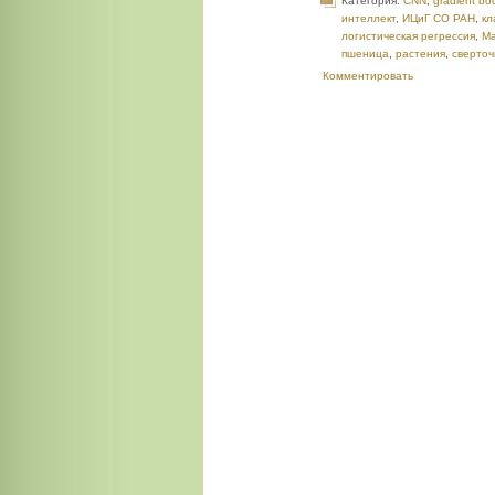
Категория:
CNN
,
gradient bo
интеллект
,
ИЦиГ СО РАН
,
кл
логистическая регрессия
,
Ма
пшеница
,
растения
,
сверто
Комментировать