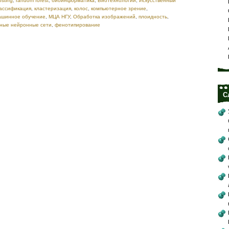
osting
,
random forest
,
биоинформатика
,
Биотехнологии
,
Искусственный
ассификация
,
кластеризация
,
колос
,
компьютерное зрение
,
шинное обучение
,
МЦА НГУ
,
Обработка изображений
,
плоидность
,
чные нейронные сети
,
фенотипирование
С