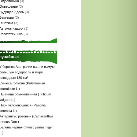
Гидропоника
(3)
Освещение
(3)
Будущее Здесь
(3)
Бактерии
(3)
Генетика
(3)
Автоматизация
(3)
Робототехника
(3)
лучайные
У берегов Австралии нашли самую
большую водоросль в мире
площадью 180 км²
Синюха голубая (Polemonium
coeruleum L.)
Пшеница обыкновенная (Triticum
vulgare L.)
Пион уклоняющийся (Paeonia
anomala L.)
Катарантус розовый (Catharanthus
roseus Don.)
Белена черная (Hyoscyamus niger
L.)