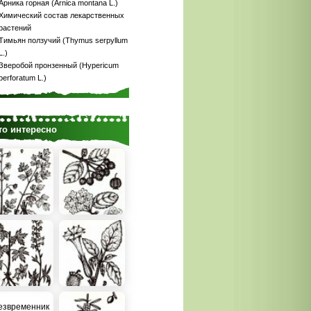
Арника горная (Arnica montana L.)
Химический состав лекарственных
растений
Тимьян ползучий (Thymus serpyllum
L.)
Зверобой пронзенный (Hypericum
perforatum L.)
то интересно