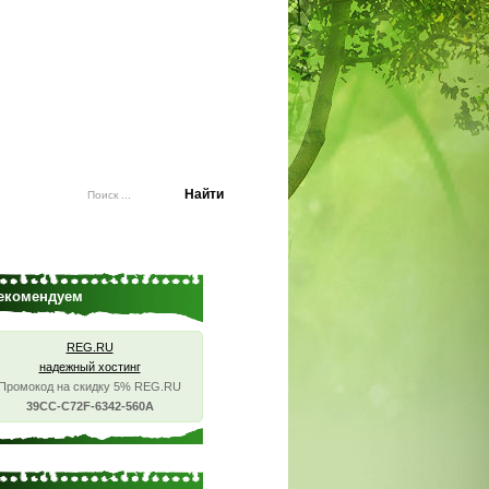
екомендуем
REG.RU
надежный хостинг
Промокод на скидку 5% REG.RU
39CC-C72F-6342-560A