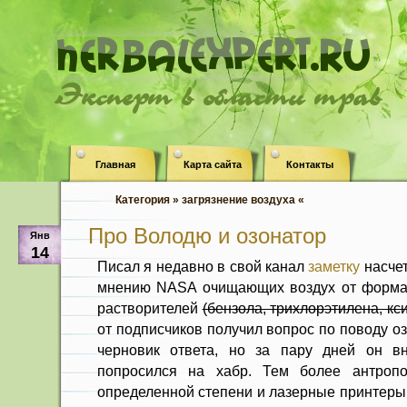
Эксперт в области трав
Главная
Карта сайта
Контакты
Категория » загрязнение воздуха «
Про Володю и озонатор
Янв
14
Писал я недавно в свой канал
заметку
насче
мнению NASA очищающих воздух от формал
растворителей
(бензола, трихлорэтилена, кс
от подписчиков получил вопрос по поводу о
черновик ответа, но за пару дней он вн
попросился на хабр. Тем более антроп
определенной степени и лазерные принтеры 