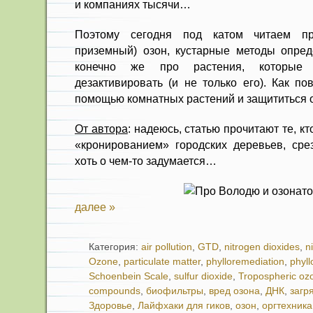
и компаниях тысячи…
Поэтому сегодня под катом читаем п
приземный) озон, кустарные методы опред
конечно же про растения, которые
дезактивировать (и не только его). Как по
помощью комнатных растений и защититься о
От автора
: надеюсь, статью прочитают те, к
«кронированием» городских деревьев, срез
хоть о чем-то задумается…
далее »
Категория:
air pollution
,
GTD
,
nitrogen dioxides
,
n
Ozone
,
particulate matter
,
phylloremediation
,
phyl
Schoenbein Scale
,
sulfur dioxide
,
Tropospheric oz
compounds
,
биофильтры
,
вред озона
,
ДНК
,
загр
Здоровье
,
Лайфхаки для гиков
,
озон
,
оргтехника