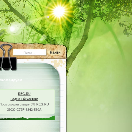
екомендуем
REG.RU
надежный хостинг
Промокод на скидку 5% REG.RU
39CC-C72F-6342-560A