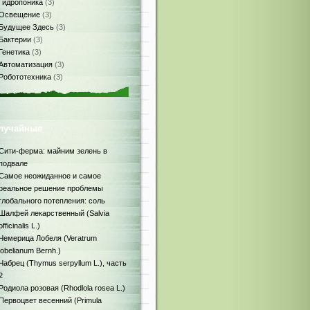
Гидропоника
(3)
Освещение
(3)
Будущее Здесь
(3)
Бактерии
(3)
Генетика
(3)
Автоматизация
(3)
Робототехника
(3)
лучайные
Сити-ферма: майним зелень в
подвале
Самое неожиданное и самое
реальное решение проблемы
глобального потепления: соль
Шалфей лекарственный (Salvia
officinalis L.)
Чемерица Лобеля (Veratrum
lobelianum Bernh.)
Чабрец (Thymus serpyllum L.), часть
2
Родиола розовая (Rhodlola rosea L.)
Первоцвет весенний (Primula