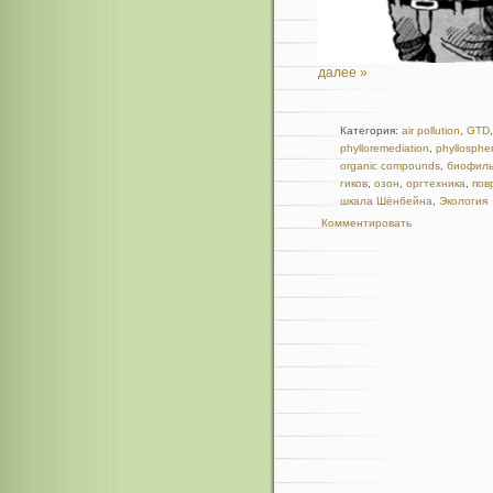
далее »
Категория:
air pollution
,
GTD
phylloremediation
,
phyllosphe
organic compounds
,
биофиль
гиков
,
озон
,
оргтехника
,
пов
шкала Шёнбейна
,
Экология
Комментировать