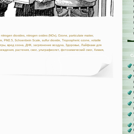
,
nitrogen dioxides
,
nitrogen oxides (NOx)
,
Ozone
,
particulate matter
,
re
,
PM2.5
,
Schoenbein Scale
,
sulfur dioxide
,
Tropospheric ozone
,
volatile
тры
,
вред озона
,
ДНК
,
загрязнение воздуха
,
Здоровье
,
Лайфхаки для
реждения
,
растения
,
смог
,
ультрафиолет
,
фотохимический смог
,
Химия
,
С