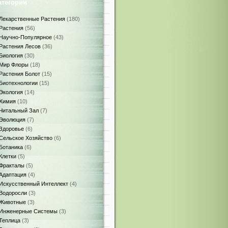
атегории
Лекарственные Растения
(180)
Растения
(56)
Научно-Популярное
(43)
Растения Лесов
(36)
Биология
(30)
Мир Флоры
(18)
Растения Болот
(15)
Биотехнологии
(15)
Экология
(14)
Химия
(10)
Читальный Зал
(7)
Эволюция
(7)
Здоровье
(6)
Сельское Хозяйство
(6)
Ботаника
(6)
Клетки
(5)
Фракталы
(5)
Адаптация
(4)
Искусственный Интеллект
(4)
Водоросли
(3)
Животные
(3)
Инженерные Системы
(3)
Теплица
(3)