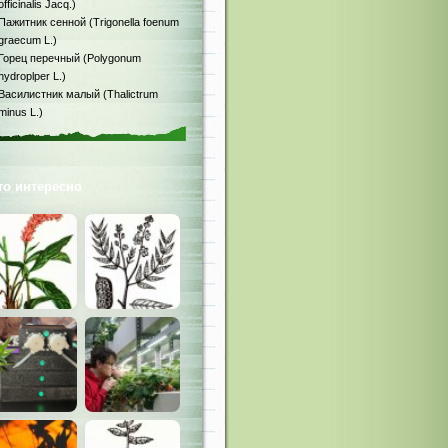
officinalis Jacq.)
Пажитник сенной (Trigonella foenum
graecum L.)
Горец перечный (Polygonum
hydroplper L.)
Василистник малый (Thalictrum
minus L.)
то интересно