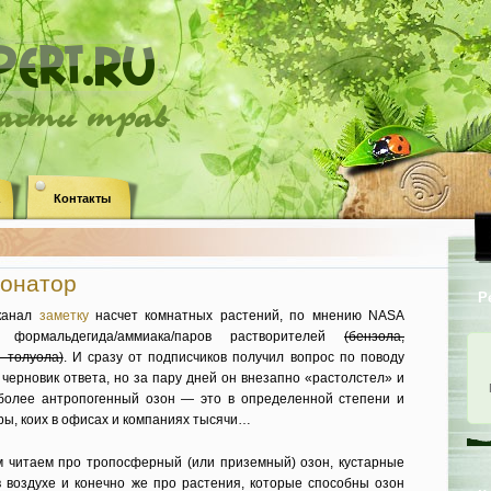
ласти трав
Контакты
зонатор
Р
 канал
заметку
насчет комнатных растений, по мнению NASA
формальдегида/аммиака/паров растворителей
(бензола,
и толуола)
. И сразу от подписчиков получил вопрос по поводу
 черновик ответа, но за пару дней он внезапно «растолстел» и
 более антропогенный озон — это в определенной степени и
ры, коих в офисах и компаниях тысячи…
м читаем про тропосферный (или приземный) озон, кустарные
 воздухе и конечно же про растения, которые способны озон