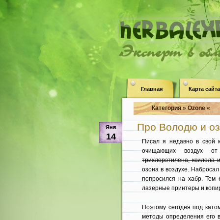
Эксперт в об
Главная
Карта сайта
Категория » Ozone «
Про Володю и о
Янв
14
Писал я недавно в свой
очищающих воздух от 
трихлорэтилена, ксилола 
озона в воздухе. Набросал
попросился на хабр. Тем
лазерные принтеры и копи
Поэтому сегодня под като
методы определения его в