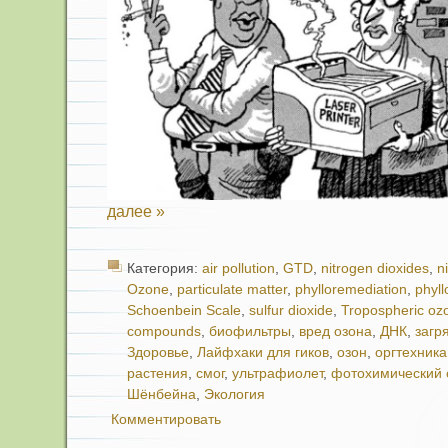
далее »
Категория:
air pollution
,
GTD
,
nitrogen dioxides
,
n
Ozone
,
particulate matter
,
phylloremediation
,
phyl
Schoenbein Scale
,
sulfur dioxide
,
Tropospheric oz
compounds
,
биофильтры
,
вред озона
,
ДНК
,
загр
Здоровье
,
Лайфхаки для гиков
,
озон
,
оргтехника
растения
,
смог
,
ультрафиолет
,
фотохимический 
Шёнбейна
,
Экология
Комментировать