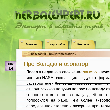
Эксперт в области трав
Главная
Карта сайта
Контакты
Категория » phylloremediation «
Про Володю и озонатор
Янв
14
Писал я недавно в свой канал
заметку
насче
мнению NASA очищающих воздух от формал
растворителей
(бензола, трихлорэтилена, кс
от подписчиков получил вопрос по поводу о
черновик ответа, но за пару дней он вн
попросился на хабр. Тем более антроп
определенной степени и лазерные принтеры 