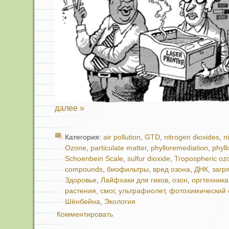
далее »
Категория:
air pollution
,
GTD
,
nitrogen dioxides
,
n
Ozone
,
particulate matter
,
phylloremediation
,
phyl
Schoenbein Scale
,
sulfur dioxide
,
Tropospheric oz
compounds
,
биофильтры
,
вред озона
,
ДНК
,
загр
Здоровье
,
Лайфхаки для гиков
,
озон
,
оргтехника
растения
,
смог
,
ультрафиолет
,
фотохимический 
Шёнбейна
,
Экология
Комментировать