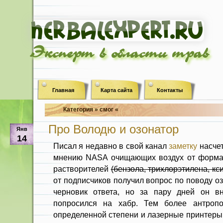
Эксперт в области трав
Главная
Карта сайта
Контакты
Категория » смог «
Про Володю и озонатор
Янв
14
Писал я недавно в свой канал
заметку
насче
мнению NASA очищающих воздух от формал
растворителей
(бензола, трихлорэтилена, кс
от подписчиков получил вопрос по поводу о
черновик ответа, но за пару дней он вн
попросился на хабр. Тем более антроп
определенной степени и лазерные принтеры 