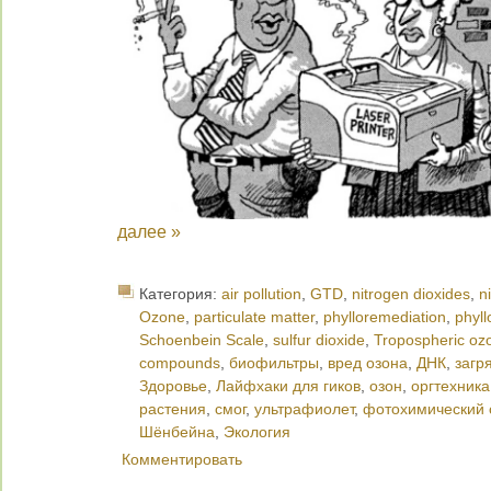
далее »
Категория:
air pollution
,
GTD
,
nitrogen dioxides
,
n
Ozone
,
particulate matter
,
phylloremediation
,
phyl
Schoenbein Scale
,
sulfur dioxide
,
Tropospheric oz
compounds
,
биофильтры
,
вред озона
,
ДНК
,
загр
Здоровье
,
Лайфхаки для гиков
,
озон
,
оргтехника
растения
,
смог
,
ультрафиолет
,
фотохимический 
Шёнбейна
,
Экология
Комментировать