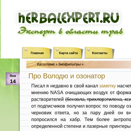
Эксперт в области трав
Главная
Карта сайта
Контакты
Категория » биофильтры «
Про Володю и озонатор
Янв
14
Писал я недавно в свой канал
заметку
насче
мнению NASA очищающих воздух от формал
растворителей
(бензола, трихлорэтилена, кс
от подписчиков получил вопрос по поводу о
черновик ответа, но за пару дней он вн
попросился на хабр. Тем более антроп
определенной степени и лазерные принтеры 