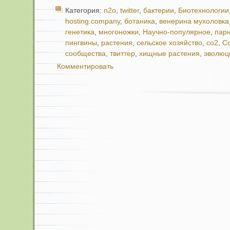
Категория:
n2o
,
twitter
,
бактерии
,
Биотехнологии
hosting.company
,
ботаника
,
венерина мухоловка
генетика
,
многоножки
,
Научно-популярное
,
пар
пингвины
,
растения
,
сельское хозяйство
,
со2
,
С
сообщества
,
твиттер
,
хищные растения
,
эволюц
Комментировать