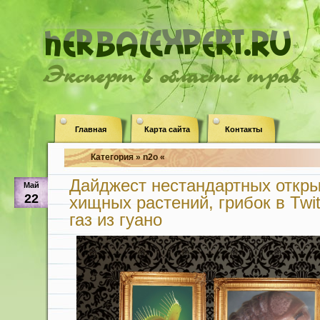
Эксперт в области трав
Главная
Карта сайта
Контакты
Категория » n2o «
Дайджест нестандартных откры
Май
22
хищных растений, грибок в Twi
газ из гуано