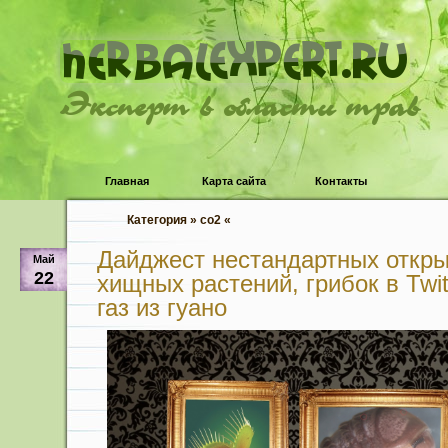
Эксперт в области трав
Главная
Карта сайта
Контакты
Категория » со2 «
Дайджест нестандартных откры
Май
22
хищных растений, грибок в Twi
газ из гуано