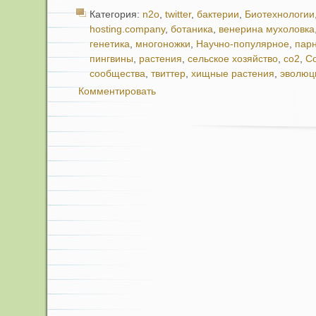
Категория:
n2o
,
twitter
,
бактерии
,
Биотехнологии
hosting.company
,
ботаника
,
венерина мухоловка
генетика
,
многоножки
,
Научно-популярное
,
пар
пингвины
,
растения
,
сельское хозяйство
,
со2
,
С
сообщества
,
твиттер
,
хищные растения
,
эволюц
Комментировать