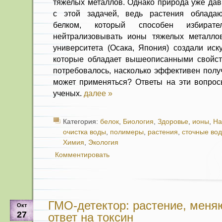
тяжелых металлов. Однако природа уже дав
с этой задачей, ведь растения облада
белком, который способен избират
нейтрализовывать ионы тяжелых металлов
университета (Осака, Япония) создали иск
которые обладает вышеописанными свойст
потребовалось, насколько эффективен получ
может применяться? Ответы на эти вопро
ученых.
далее »
Категория:
белок
,
Биология
,
Здоровье
,
ионы
,
На
очистка воды
,
полимеры
,
растения
,
сточные во
Химия
,
Экология
Комментировать
ГМО-детектор: растение, меня
Окт
27
ответ на токсин