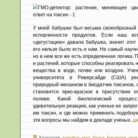
У моей бабушки был весьма своеобразный 
испорченности продуктов. Если наш к
«дегустацию» давала бабушка, значит этот
его нельзя было есть и нам. Не самый науч
но в нем все же есть определенная логика. 
и растений, которые способны реагировать 
вещества в воде, почве или воздухе. Уче
университета в Риверсайде (США) ре
природный механизм в биодатчик токсинов, 
становится ярко-красное в присутствии о
поливе. Какой биологический процес
удивительную реакцию, как ученые ее запр
им токсин, и где можно применить подобну
эти вопросы мы найдем в докладе ученых.
да
Категория:
азинфос-этил
,
белок
,
Биология
,
гене