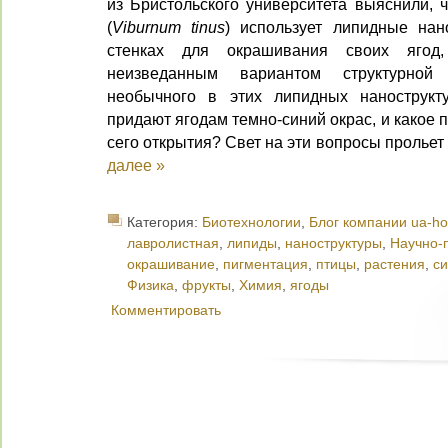
из Бристольского университета выяснили, 
(
Viburnum tinus
) использует липидные нан
стенках для окрашивания своих ягод
неизведанным вариантом структурной
необычного в этих липидных нанострукту
придают ягодам темно-синий окрас, и какое
сего открытия? Свет на эти вопросы прольет
далее »
Категория:
Биотехнологии
,
Блог компании ua-ho
лавролистная
,
липиды
,
наноструктуры
,
Научно-
окрашивание
,
пигментация
,
птицы
,
растения
,
с
Физика
,
фрукты
,
Химия
,
ягоды
Комментировать