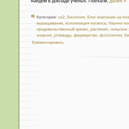
найдем в докладе ученых. Поехали.
далее »
Категория:
co2
,
Биология
,
Блог компании ua-hos
выращивание
,
колонизация космоса
,
Научно-по
продовольственный кризис
,
растения
,
сельское 
энергия
,
углеводы
,
фермерство
,
фотосинтез
,
Х
Комментировать