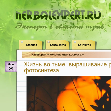
Эксперт в области трав
Главная
Карта сайта
Контакты
Категория » колонизация космоса «
Жизнь во тьме: выращивание р
Июн
29
фотосинтеза