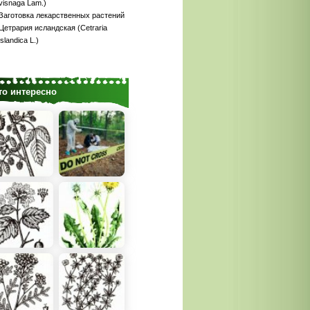
visnaga Lam.)
Заготовка лекарственных растений
Цетрария исландская (Cetraria
islandica L.)
то интересно