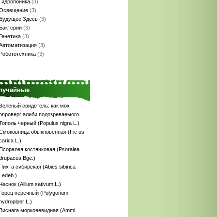
Гидропоника
(3)
Освещение
(3)
Будущее Здесь
(3)
Бактерии
(3)
Генетика
(3)
Автоматизация
(3)
Робототехника
(3)
лучайные
Зеленый свидетель: как мох
опроверг алиби подозреваемого
Тополь черный (Populus nigra L.)
Смоковница обыкновенная (Fie us
carica L.)
Псоралея костянковая (Psoralea
drupacea Bge.)
Пихта сибирская (Abies sibirica
Ledeb.)
Чеснок (Allium sativum L.)
Горец перечный (Polygonum
hydroplper L.)
Виснага морковевидная (Ammi