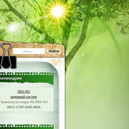
екомендуем
REG.RU
надежный хостинг
Промокод на скидку 5% REG.RU
39CC-C72F-6342-560A