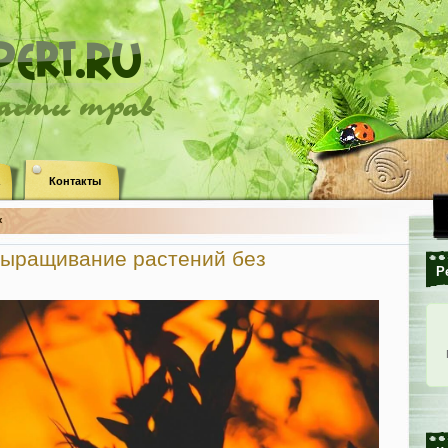
ласти трав
Контакты
«
выращивание растений без
Р