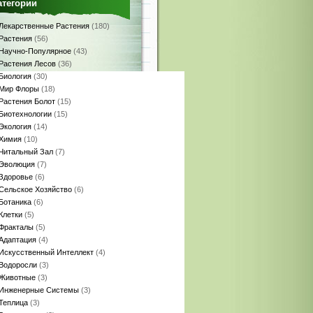
атегории
Лекарственные Растения
(180)
Растения
(56)
Научно-Популярное
(43)
Растения Лесов
(36)
Биология
(30)
Мир Флоры
(18)
Растения Болот
(15)
Биотехнологии
(15)
Экология
(14)
Химия
(10)
Читальный Зал
(7)
Эволюция
(7)
Здоровье
(6)
Сельское Хозяйство
(6)
Ботаника
(6)
Клетки
(5)
Фракталы
(5)
Адаптация
(4)
Искусственный Интеллект
(4)
Водоросли
(3)
Животные
(3)
Инженерные Системы
(3)
Теплица
(3)