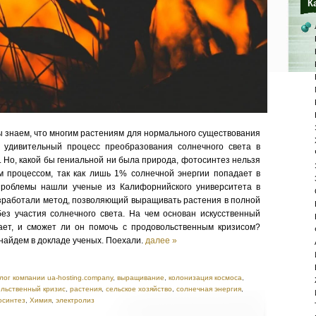
К
ы знаем, что многим растениям для нормального существования
удивительный процесс преобразования солнечного света в
. Но, какой бы гениальной ни была природа, фотосинтез нельзя
 процессом, так как лишь 1% солнечной энергии попадает в
проблемы нашли ученые из Калифорнийского университета в
зработали метод, позволяющий выращивать растения в полной
 без участия солнечного света. На чем основан искусственный
ает, и сможет ли он помочь с продовольственным кризисом?
найдем в докладе ученых. Поехали.
далее »
лог компании ua-hosting.company
,
выращивание
,
колонизация космоса
,
льственный кризис
,
растения
,
сельское хозяйство
,
солнечная энергия
,
осинтез
,
Химия
,
электролиз