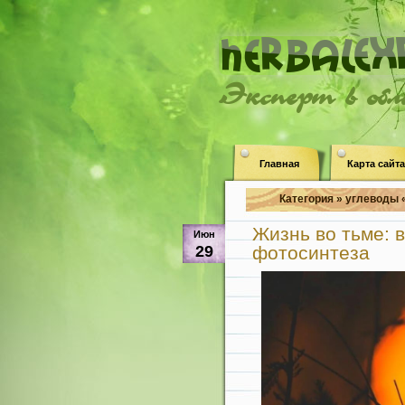
Эксперт в об
Главная
Карта сайта
Категория » углеводы 
Жизнь во тьме: 
Июн
29
фотосинтеза