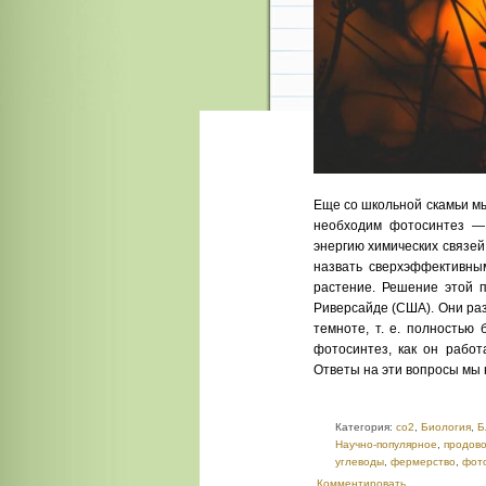
Еще со школьной скамьи м
необходим фотосинтез — 
энергию химических связей
назвать сверхэффективным
растение. Решение этой 
Риверсайде (США). Они ра
темноте, т. е. полностью
фотосинтез, как он работ
Ответы на эти вопросы мы 
Категория:
co2
,
Биология
,
Б
Научно-популярное
,
продово
углеводы
,
фермерство
,
фот
Комментировать