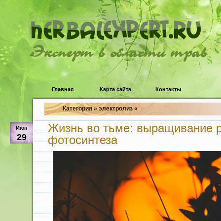
Эксперт в области трав
Главная
Карта сайта
Контакты
Категория » электролиз «
Жизнь во тьме: выращивание р
Июн
29
фотосинтеза