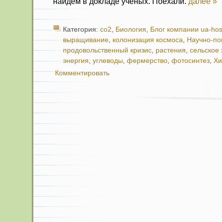
найдем в докладе ученых. Поехали.
далее »
Категория:
co2
,
Биология
,
Блог компании ua-hos
выращивание
,
колонизация космоса
,
Научно-по
продовольственный кризис
,
растения
,
сельское 
энергия
,
углеводы
,
фермерство
,
фотосинтез
,
Х
Комментировать