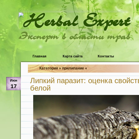
Эксперт в области трав
Главная
Карта сайта
Контакты
Категория » прилипание «
Липкий паразит: оценка свойс
Июн
17
белой