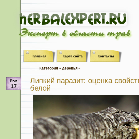
Эксперт в области трав
Главная
Карта сайта
Контакты
Категория » деревья «
Липкий паразит: оценка свойс
Июн
17
белой