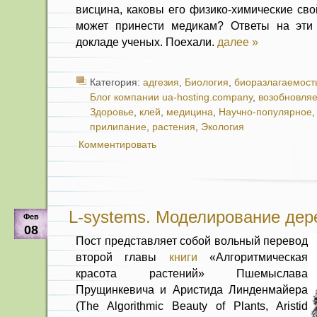
висцина, каковы его физико-химические сво
может принести медикам? Ответы на эт
докладе ученых. Поехали.
далее »
Категория:
адгезия
,
Биология
,
биоразлагаемост
Блог компании ua-hosting.company
,
возобновля
Здоровье
,
клей
,
медицина
,
Научно-популярное
прилипание
,
растения
,
Экология
Комментировать
L-systems. Моделирование дер
Фев
08
Пост представляет собой вольный перевод
второй главы
книги
«Алгоритмическая
красота растений» Пшемыслава
Прущинкевича и Аристида Линденмайера
(The Algorithmic Beauty of Plants, Aristid