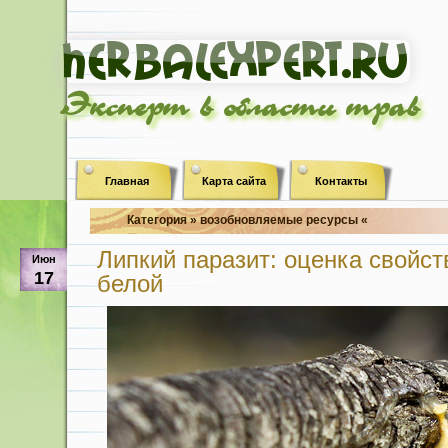
Эксперт в области трав
Главная
Карта сайта
Контакты
Категория » возобновляемые ресурсы «
Липкий паразит: оценка свойс
Июн
17
белой