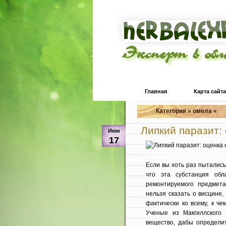
Эксперт в об
Главная
Карта сайта
Категория » омела «
Липкий паразит:
Июн
17
Если вы хоть раз пытались
что эта субстанция обл
ремонтируемого предмета
нельзя сказать о висцине
фактически ко всему, к че
Ученые из Макгиллского 
вещество, дабы определит