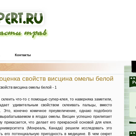
ласти трав
Контакты
 оценка свойств висцина омелы белой
Р
 склеить что-то с помощью супер-клея, то наверняка заметили,
адает удивительным свойством склеивать пальцы, вместо
. Это, конечно комичное преувеличение, однако подобного
, вырабатываемом в ягодах омелы. Висцин успешно прилипает
му прикасается, что делает его прекрасной основой для клея.
университета (Монреаль, Канада) решили исследовать это
ь его потенциальную пригодность в медицине. В чем секрет