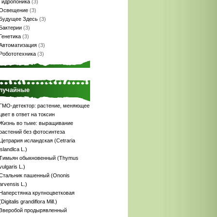
Гидропоника
(3)
Освещение
(3)
Будущее Здесь
(3)
Бактерии
(3)
Генетика
(3)
Автоматизация
(3)
Робототехника
(3)
лучайные
ГМО-детектор: растение, меняющее
цвет в ответ на токсин
Жизнь во тьме: выращивание
растений без фотосинтеза
Цетрария исландская (Сetraria
islandlca L.)
Тимьян обыкновенный (Thymus
vulgaris L.)
Стальник пашенный (Ononis
arvensis L.)
Наперстянка крупноцветковая
(Digitalis grandiflora Mill.)
Зверобой продырявленный