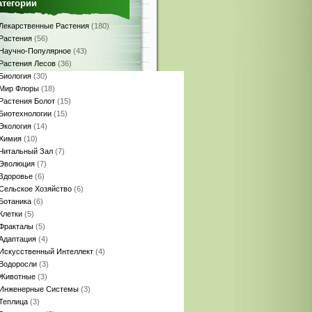
атегории
Лекарственные Растения
(180)
Растения
(56)
Научно-Популярное
(43)
Растения Лесов
(36)
Биология
(30)
Мир Флоры
(18)
Растения Болот
(15)
Биотехнологии
(15)
Экология
(14)
Химия
(10)
Читальный Зал
(7)
Эволюция
(7)
Здоровье
(6)
Сельское Хозяйство
(6)
Ботаника
(6)
Клетки
(5)
Фракталы
(5)
Адаптация
(4)
Искусственный Интеллект
(4)
Водоросли
(3)
Животные
(3)
Инженерные Системы
(3)
Теплица
(3)