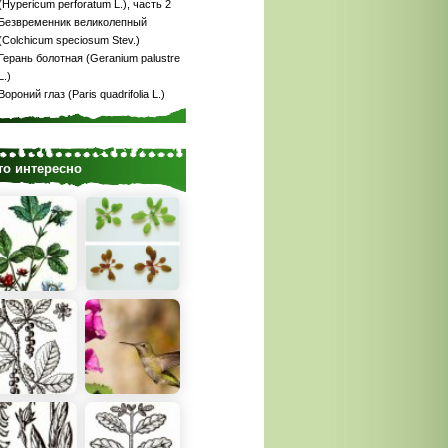
(Hypericum perforatum L.), часть 2
Безвременник великолепный
(Colchicum speciosum Stev.)
Герань болотная (Geranium palustre
L.)
Вороний глаз (Paris quadrifolia L.)
то интересно