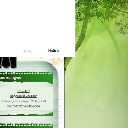
екомендуем
REG.RU
надежный хостинг
Промокод на скидку 5% REG.RU
39CC-C72F-6342-560A