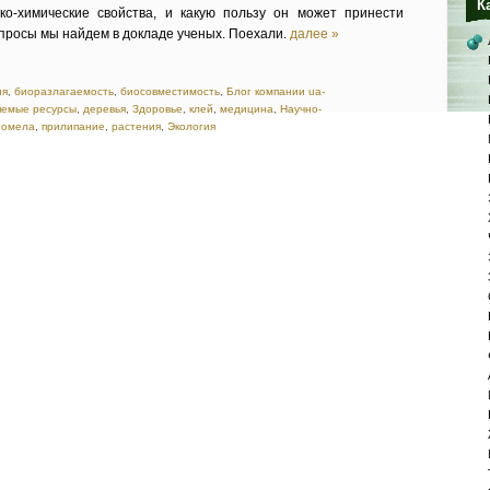
К
ко-химические свойства, и какую пользу он может принести
просы мы найдем в докладе ученых. Поехали.
далее »
ия
,
биоразлагаемость
,
биосовместимость
,
Блог компании ua-
яемые ресурсы
,
деревья
,
Здоровье
,
клей
,
медицина
,
Научно-
,
омела
,
прилипание
,
растения
,
Экология