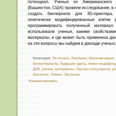
потенциал. Ученые из Американского 
(Вашингтон, США) провели исследование, в 
создать биочернило для 3D-принтера
генетически модифицированные клетки 
программировать полученный материал.
использовали ученые, какими свойствам
материалы, и где может быть применена да
на эти вопросы мы найдем в докладе ученых
Категория:
3d-печать
,
бактерии
,
биоинженерия
,
биоматериалы
,
Будущее здесь
,
генно-модифиц
ДНК
,
клетки
,
материалы
,
Научно-популярное
,
р
биология
,
Химия
,
Экология
Комментировать