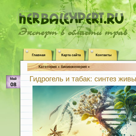
Эксперт в области трав
Главная
Карта сайта
Контакты
Категория » биоинженерия «
Гидрогель и табак: синтез жив
Май
08