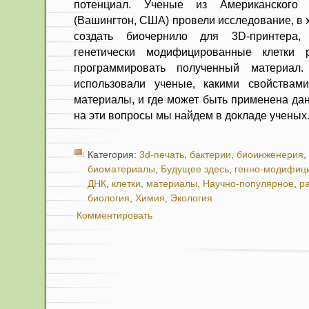
потенциал. Ученые из Американского 
(Вашингтон, США) провели исследование, в 
создать биочернило для 3D-принтера
генетически модифицированные клетки 
программировать полученный материал.
использовали ученые, какими свойствам
материалы, и где может быть применена да
на эти вопросы мы найдем в докладе ученых
Категория:
3d-печать
,
бактерии
,
биоинженерия
,
биоматериалы
,
Будущее здесь
,
генно-модифиц
ДНК
,
клетки
,
материалы
,
Научно-популярное
,
р
биология
,
Химия
,
Экология
Комментировать