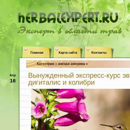
Эксперт в области трав
Главная
Карта сайта
Контакты
Категория » южная америка «
Вынужденный экспресс-курс э
Апр
16
дигиталис и колибри