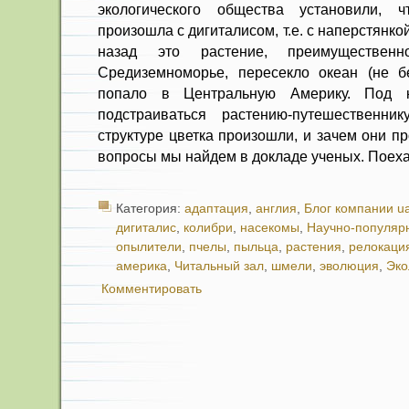
экологического общества установили, 
произошла с дигиталисом, т.е. с наперстянко
назад это растение, преимуществен
Средиземноморье, пересекло океан (не б
попало в Центральную Америку. Под 
подстраиваться растению-путешественни
структуре цветка произошли, и зачем они п
вопросы мы найдем в докладе ученых. Поех
Категория:
адаптация
,
англия
,
Блог компании ua
дигиталис
,
колибри
,
насекомы
,
Научно-популяр
опылители
,
пчелы
,
пыльца
,
растения
,
релокаци
америка
,
Читальный зал
,
шмели
,
эволюция
,
Эко
Комментировать