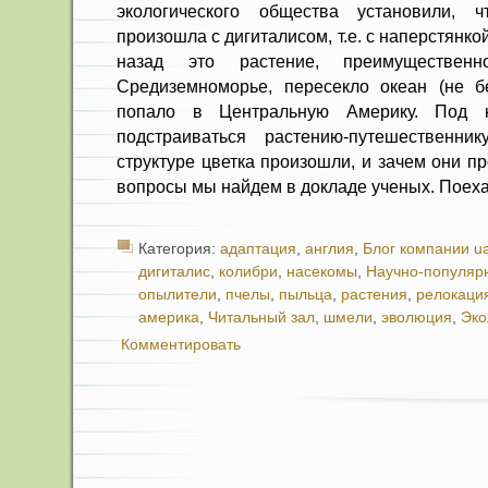
экологического общества установили, 
произошла с дигиталисом, т.е. с наперстянко
назад это растение, преимуществен
Средиземноморье, пересекло океан (не б
попало в Центральную Америку. Под 
подстраиваться растению-путешественни
структуре цветка произошли, и зачем они п
вопросы мы найдем в докладе ученых. Поех
Категория:
адаптация
,
англия
,
Блог компании ua
дигиталис
,
колибри
,
насекомы
,
Научно-популяр
опылители
,
пчелы
,
пыльца
,
растения
,
релокаци
америка
,
Читальный зал
,
шмели
,
эволюция
,
Эко
Комментировать