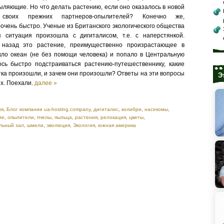
ыляющие. Но что делать растению, если оно оказалось в новой
своих прежних партнеров-опылителей? Конечно же,
очень быстро. Ученые из Британского экологического общества
я ситуация произошла с дигиталисом, т.е. с наперстянкой.
назад это растение, преимущественно произрастающее в
ло океан (не без помощи человека) и попало в Центральную
сь быстро подстраиваться растению-путешественнику, какие
тка произошли, и зачем они произошли? Ответы на эти вопросы
Э
х. Поехали.
далее »
ия
,
Блог компании ua-hosting.company
,
дигиталис
,
колибри
,
насекомы
,
ие
,
опылители
,
пчелы
,
пыльца
,
растения
,
релокация
,
цветы
,
льный зал
,
шмели
,
эволюция
,
Экология
,
южная америка