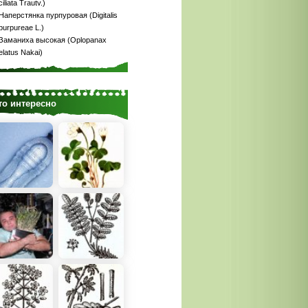
ciliata Trautv.)
Наперстянка пурпуровая (Digitalis
purpureae L.)
Заманиха высокая (Oplopanax
elatus Nakai)
то интересно