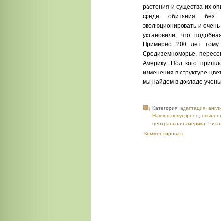
растения и существа их оп
среде обитания без 
эволюционировать и очень-
установили, что подобна
Примерно 200 лет тому 
Средиземноморье, пересек
Америку. Под кого пришло
изменения в структуре цве
мы найдем в докладе учены
Категория:
адаптация
,
англ
Научно-популярное
,
опылен
центральная америка
,
Чита
Комментировать