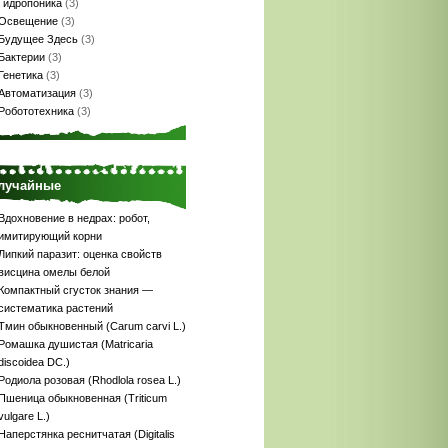
Гидропоника
(3)
Освещение
(3)
Будущее Здесь
(3)
Бактерии
(3)
Генетика
(3)
Автоматизация
(3)
Робототехника
(3)
лучайные
Вдохновение в недрах: робот,
имитирующий корни
Липкий паразит: оценка свойств
висцина омелы белой
Компактный сгусток знания —
систематика растений
Тмин обыкновенный (Carum carvi L.)
Ромашка душистая (Matricaria
discoidea DC.)
Родиола розовая (Rhodlola rosea L.)
Пшеница обыкновенная (Triticum
vulgare L.)
Наперстянка реснитчатая (Digitalis