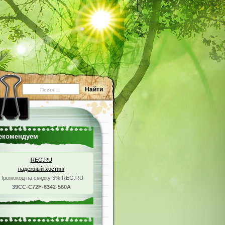
екомендуем
REG.RU
надежный хостинг
Промокод на скидку 5% REG.RU
39CC-C72F-6342-560A