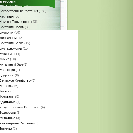
атегории
Лекарственные Растения
(180)
Растения
(56)
Научно-Популярное
(43)
Растения Лесов
(36)
Биология
(30)
Мир Флоры
(18)
Растения Болот
(15)
Биотехнологии
(15)
Экология
(14)
Химия
(10)
Читальный Зал
(7)
Эволюция
(7)
Здоровье
(6)
Сельское Хозяйство
(6)
Ботаника
(6)
Клетки
(5)
Фракталы
(5)
Адаптация
(4)
Искусственный Интеллект
(4)
Водоросли
(3)
Животные
(3)
Инженерные Системы
(3)
Теплица
(3)