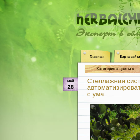
Эксперт в об
Главная
Карта сайта
Категория » цветы «
Стеллажная сист
Май
28
автоматизироват
с ума