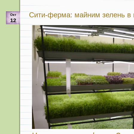
Сити-ферма: майним зелень в
Окт
12