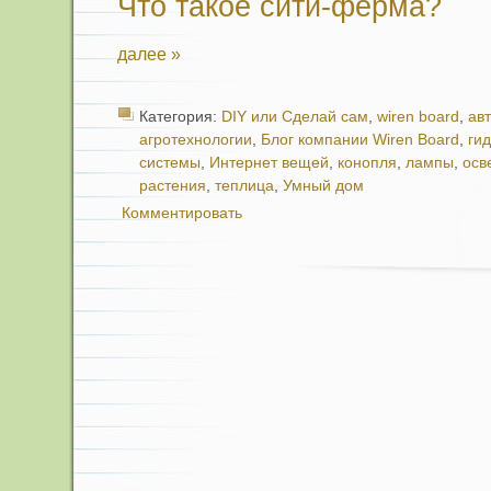
Что такое сити-ферма?
далее »
Категория:
DIY или Сделай сам
,
wiren board
,
ав
агротехнологии
,
Блог компании Wiren Board
,
ги
системы
,
Интернет вещей
,
конопля
,
лампы
,
осв
растения
,
теплица
,
Умный дом
Комментировать