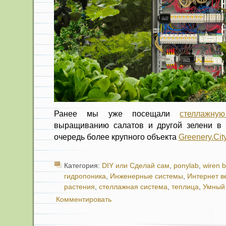
Ранее мы уже посещали
стеллажну
выращиванию салатов и другой зелени в 
очередь более крупного объекта
Greenery.Cit
Категория:
DIY или Сделай сам
,
ponylab
,
wiren 
гидропоника
,
Инженерные системы
,
Интернет 
растения
,
стеллажная система
,
теплица
,
Умный
Комментировать