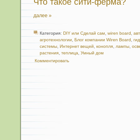
Что такое сити-ферма?
далее »
Категория:
DIY или Сделай сам
,
wiren board
,
ав
агротехнологии
,
Блог компании Wiren Board
,
ги
системы
,
Интернет вещей
,
конопля
,
лампы
,
осв
растения
,
теплица
,
Умный дом
Комментировать