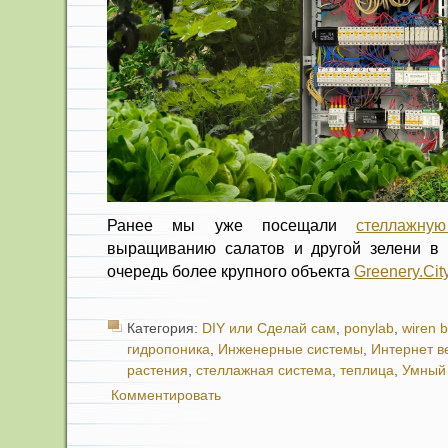
Ранее мы уже посещали
стеллажну
выращиванию салатов и другой зелени в 
очередь более крупного объекта
Greenery.Cit
Категория:
DIY или Сделай сам
,
ponylab
,
wiren 
гидропоника
,
Инженерные системы
,
Интернет 
растения
,
стеллажная система
,
теплица
,
Умный
Комментировать