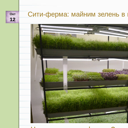
Сити-ферма: майним зелень в
Окт
12