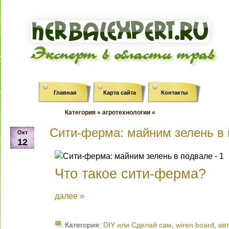
Эксперт в области трав
Главная
Карта сайта
Контакты
Категория » агротехнологии «
Сити-ферма: майним зелень в
Окт
12
Что такое сити-ферма?
далее »
Категория:
DIY или Сделай сам
,
wiren board
,
ав