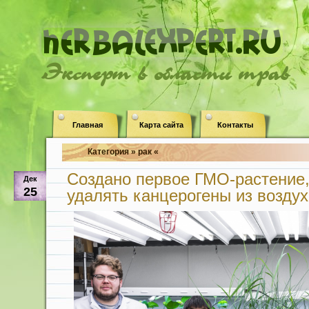
Эксперт в области трав
Главная
Карта сайта
Контакты
Категория » рак «
Создано первое ГМО-растение,
Дек
25
удалять канцерогены из воздух