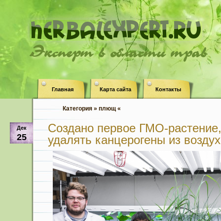
Эксперт в области трав
Главная
Карта сайта
Контакты
Категория » плющ «
Создано первое ГМО-растение,
Дек
25
удалять канцерогены из воздух