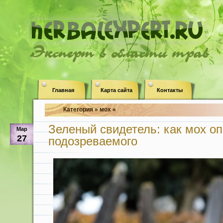
Эксперт в области трав
Главная
Карта сайта
Контакты
Категория » мох «
Зеленый свидетель: как мох о
Мар
27
подозреваемого