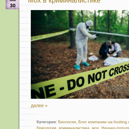
Мох в криминалистике
Янв
30
далее »
Категория:
Биология
,
Блог компании ua-hosting
бриология
,
криминалистика
,
мох
,
Научно-попул