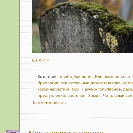
далее »
Категория:
алиби
,
Биология
,
Блог компании ua-
бриология
,
вещественные доказательства
,
дете
криминалистика
,
мох
,
Научно-популярное
,
расс
преступлений
,
растения
,
Химия
,
Читальный зал
Комментировать