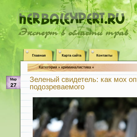
Эксперт в области трав
Главная
Карта сайта
Контакты
Категория » криминалистика «
Зеленый свидетель: как мох о
Мар
27
подозреваемого