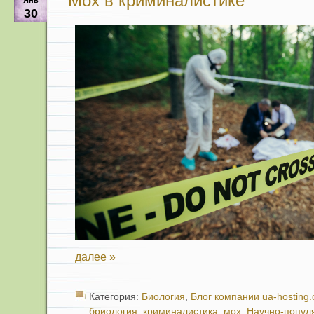
Мох в криминалистике
Янв
30
далее »
Категория:
Биология
,
Блог компании ua-hosting
бриология
,
криминалистика
,
мох
,
Научно-попул