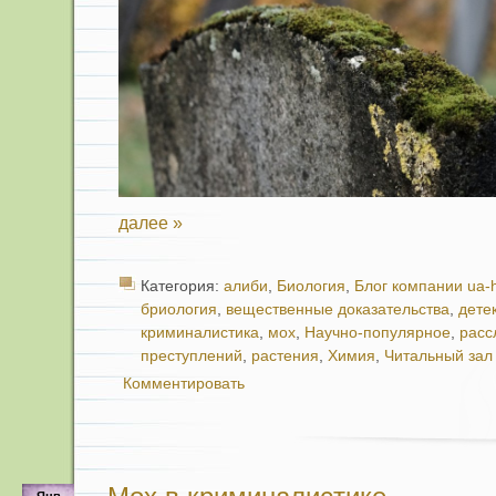
далее »
Категория:
алиби
,
Биология
,
Блог компании ua-
бриология
,
вещественные доказательства
,
дете
криминалистика
,
мох
,
Научно-популярное
,
расс
преступлений
,
растения
,
Химия
,
Читальный зал
Комментировать