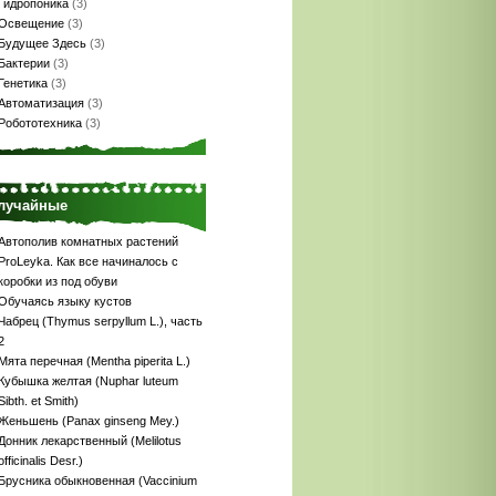
Гидропоника
(3)
Освещение
(3)
Будущее Здесь
(3)
Бактерии
(3)
Генетика
(3)
Автоматизация
(3)
Робототехника
(3)
лучайные
Автополив комнатных растений
ProLeyka. Как все начиналось с
коробки из под обуви
Обучаясь языку кустов
Чабрец (Thymus serpyllum L.), часть
2
Мята перечная (Mentha piperita L.)
Кубышка желтая (Nuphar luteum
Sibth. et Smith)
Женьшень (Panax ginseng Меу.)
Донник лекарственный (Melilotus
officinalis Desr.)
Брусника обыкновенная (Vaccinium