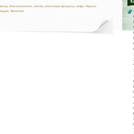
К
актор
,
Биотехнологии
,
клетки
,
клеточные процессы
,
кофе
,
Научно-
яндия
,
Экология