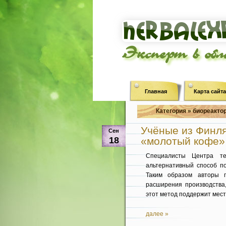
Эксперт в об
Главная
Карта сайта
Категория » биореактор
Учёные из Финля
Сен
18
«молотый кофе»
Специалисты Центра т
альтернативный способ п
Таким образом авторы 
расширения производства,
этот метод поддержит мест
далее »