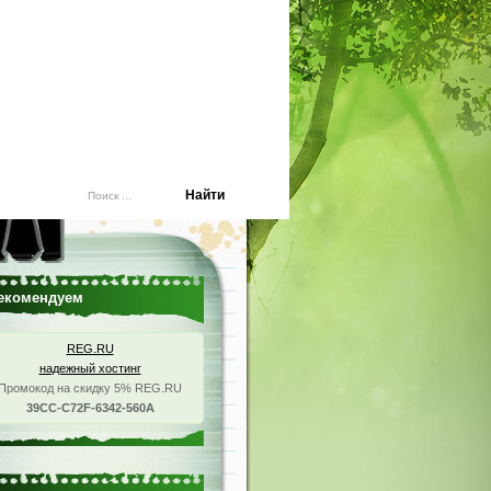
екомендуем
REG.RU
надежный хостинг
Промокод на скидку 5% REG.RU
39CC-C72F-6342-560A