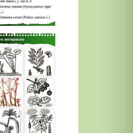
vitis idaea L.), часть 2
Белена черная (Hyoscyamus niger
L.)
Ежевика сизая (Rubus caesius L.)
то интересно