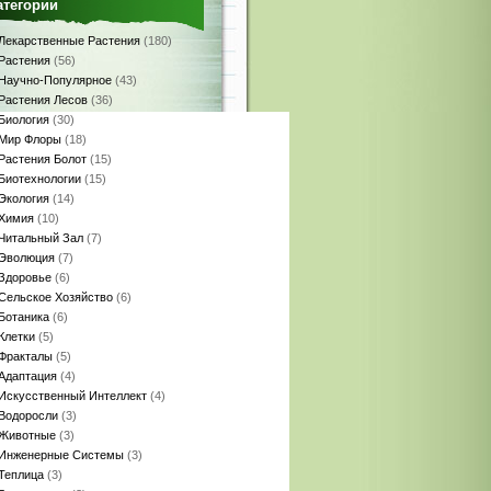
атегории
Лекарственные Растения
(180)
Растения
(56)
Научно-Популярное
(43)
Растения Лесов
(36)
Биология
(30)
Мир Флоры
(18)
Растения Болот
(15)
Биотехнологии
(15)
Экология
(14)
Химия
(10)
Читальный Зал
(7)
Эволюция
(7)
Здоровье
(6)
Сельское Хозяйство
(6)
Ботаника
(6)
Клетки
(5)
Фракталы
(5)
Адаптация
(4)
Искусственный Интеллект
(4)
Водоросли
(3)
Животные
(3)
Инженерные Системы
(3)
Теплица
(3)