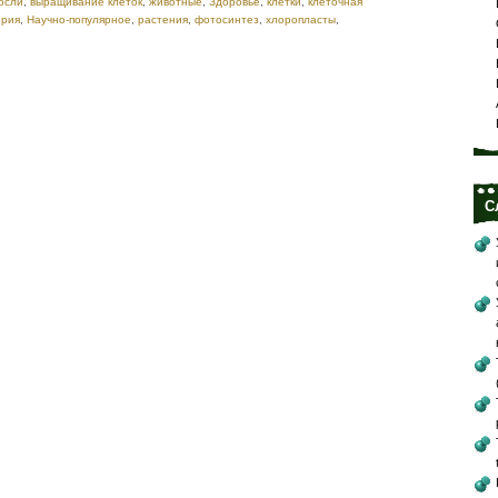
осли
,
выращивание клеток
,
животные
,
Здоровье
,
клетки
,
клеточная
ерия
,
Научно-популярное
,
растения
,
фотосинтез
,
хлоропласты
,
С