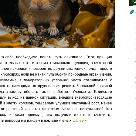
К
го-либо необходимо понять суть оригинала. Этот принцип
ентальных, хоть и весьма тривиально звучащих, в клеточной
енное природой и невероятно долгой эволюцией нельзя просто
х условиях, если не найти путь обойти природные ограничения.
щиваемые в лабораторных условиях, часто сталкиваются с
хватки кислорода, которую нельзя решить банальной закачкой
а в камеру, ибо это так не работает. Ученые из Токийского
шли выход из данной ситуации, внедрив энергопроизводящие
й в клетки хомяков, тем самым улучшив клеточный рост. Ранее
ок растений и клеток животных считалась невозможной. Как
ось, и какие преимущества получили животные клетки от
ти вопросы мы найдем в докладе ученых.
далее »