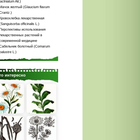
laclniatum Ait.)
Мачок желтый (Glaucium flavum
Crantz.)
Кровохлебка лекарственная
(Sanguisorba officinalis L.)
Перспективы использования
лекарственных растений в
современной медицине
Сабельник болотный (Comarum
palustre L.)
то интересно