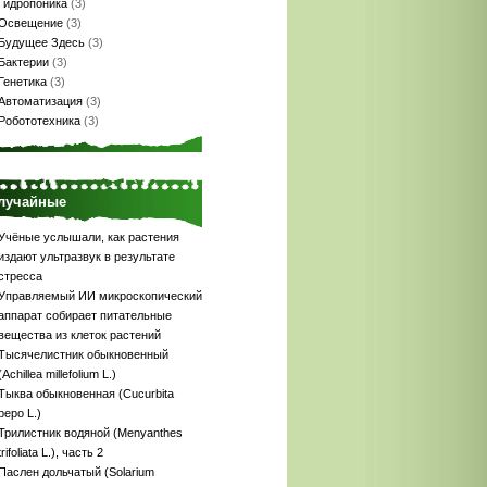
Гидропоника
(3)
Освещение
(3)
Будущее Здесь
(3)
Бактерии
(3)
Генетика
(3)
Автоматизация
(3)
Робототехника
(3)
лучайные
Учёные услышали, как растения
издают ультразвук в результате
стресса
Управляемый ИИ микроскопический
аппарат собирает питательные
вещества из клеток растений
Тысячелистник обыкновенный
(Achillea millefolium L.)
Тыква обыкновенная (Cucurbita
реро L.)
Трилистник водяной (Menyanthes
trifoliata L.), часть 2
Паслен дольчатый (Solarium