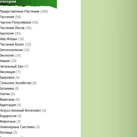
атегории
Лекарственные Растения
(180)
Растения
(56)
Научно-Популярное
(43)
Растения Лесов
(36)
Биология
(30)
Мир Флоры
(18)
Растения Болот
(15)
Биотехнологии
(15)
Экология
(14)
Химия
(10)
Читальный Зал
(7)
Эволюция
(7)
Здоровье
(6)
Сельское Хозяйство
(6)
Ботаника
(6)
Клетки
(5)
Фракталы
(5)
Адаптация
(4)
Искусственный Интеллект
(4)
Водоросли
(3)
Животные
(3)
Инженерные Системы
(3)
Теплица
(3)