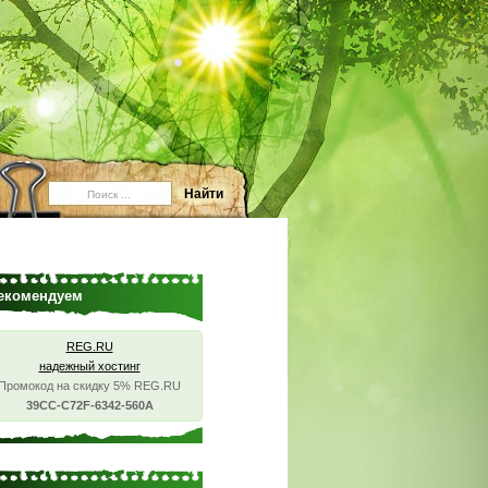
екомендуем
REG.RU
надежный хостинг
Промокод на скидку 5% REG.RU
39CC-C72F-6342-560A