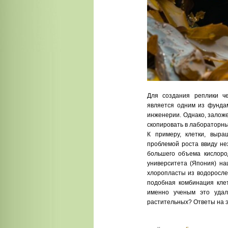
Для создания реплики че
является одним из фундам
инженерии. Однако, залож
скопировать в лабораторны
К примеру, клетки, выра
проблемой роста ввиду не
большего объема кислород
университета (Япония) на
хлоропласты из водоросле
подобная комбинация клет
именно ученым это удал
растительных? Ответы на э