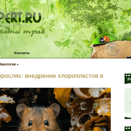
ласти трав
Контакты
 биология «
орослях: внедрение хлоропластов в
Р