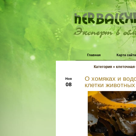
Эксперт в об
Главная
Карта сайта
Категория » клеточная
О хомяках и вод
Ноя
08
клетки животных