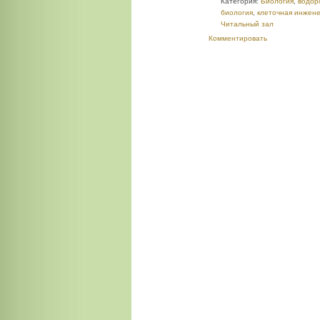
Категория:
Биология
,
водор
биология
,
клеточная инжен
Читальный зал
Комментировать