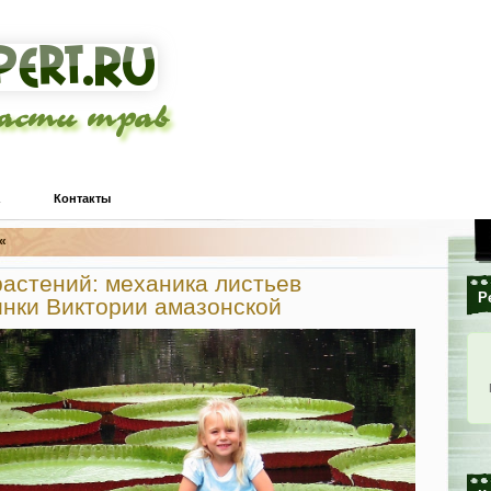
ласти трав
Контакты
«
растений: механика листьев
Р
инки Виктории амазонской