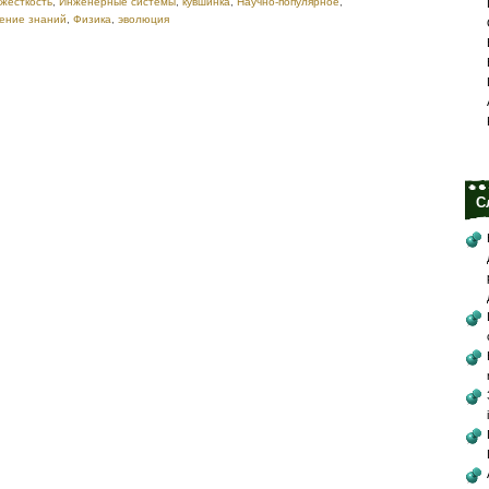
жесткость
,
Инженерные системы
,
кувшинка
,
Научно-популярное
,
ление знаний
,
Физика
,
эволюция
С