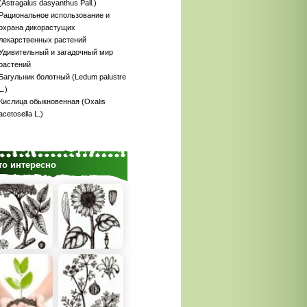
(Astragalus dasyanthus Pall.)
Рациональное использование и
охрана дикорастущих
лекарственных растений
Удивительный и загадочный мир
растений
Багульник болотный (Ledum palustre
L.)
Кислица обыкновенная (Oxalis
acetosella L.)
то интересно