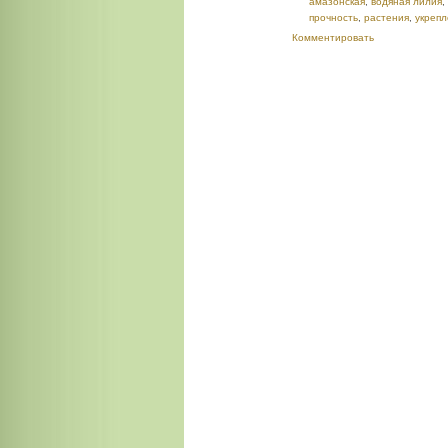
амазонская
,
водяная лилия
,
прочность
,
растения
,
укреп
Комментировать