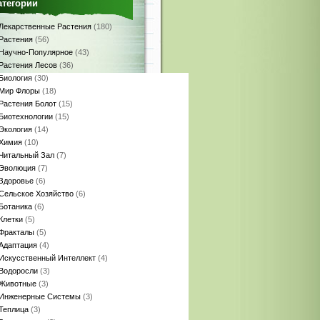
атегории
Лекарственные Растения
(180)
Растения
(56)
Научно-Популярное
(43)
Растения Лесов
(36)
Биология
(30)
Мир Флоры
(18)
Растения Болот
(15)
Биотехнологии
(15)
Экология
(14)
Химия
(10)
Читальный Зал
(7)
Эволюция
(7)
Здоровье
(6)
Сельское Хозяйство
(6)
Ботаника
(6)
Клетки
(5)
Фракталы
(5)
Адаптация
(4)
Искусственный Интеллект
(4)
Водоросли
(3)
Животные
(3)
Инженерные Системы
(3)
Теплица
(3)