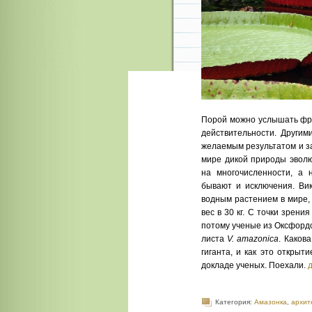
Порой можно услышать фра
действительности. Другим
желаемым результатом и з
мире дикой природы эволю
на многочисленности, а 
бывают и исключения. Вик
водным растением в мире, 
вес в 30 кг. С точки зрен
потому ученые из Оксфордс
листа
V. amazonica
. Каков
гиганта, и как это откры
докладе ученых. Поехали.
Категория:
Амазонка
,
архит