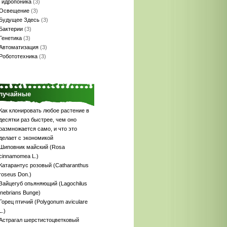
Гидропоника
(3)
Освещение
(3)
Будущее Здесь
(3)
Бактерии
(3)
Генетика
(3)
Автоматизация
(3)
Робототехника
(3)
лучайные
Как клонировать любое растение в
десятки раз быстрее, чем оно
размножается само, и что это
делает с экономикой
Шиповник майский (Rosa
cinnamomea L.)
Катарантус розовый (Catharanthus
roseus Don.)
Зайцегуб опьяняющий (Lagochilus
inebrians Bunge)
Горец птичий (Polygonum aviculare
L.)
Астрагал шерстистоцветковый