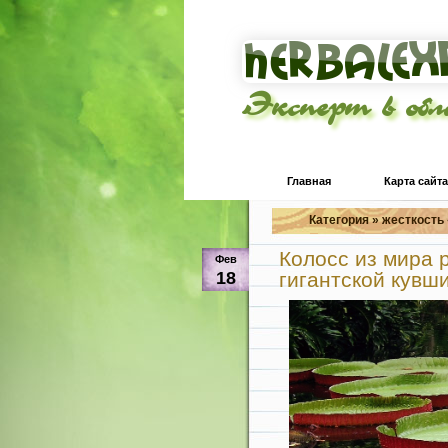
Эксперт в об
Главная
Карта сайта
Категория » жесткость 
Колосс из мира 
Фев
18
гигантской кувш