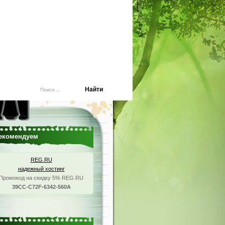
екомендуем
REG.RU
надежный хостинг
Промокод на скидку 5% REG.RU
39CC-C72F-6342-560A