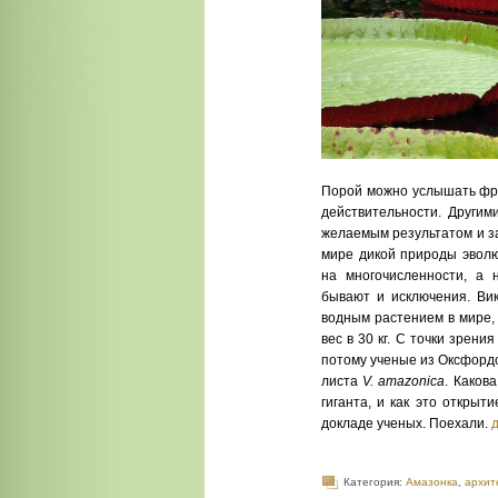
Порой можно услышать фра
действительности. Другим
желаемым результатом и з
мире дикой природы эволю
на многочисленности, а 
бывают и исключения. Вик
водным растением в мире, 
вес в 30 кг. С точки зрен
потому ученые из Оксфордс
листа
V. amazonica
. Каков
гиганта, и как это откры
докладе ученых. Поехали.
Категория:
Амазонка
,
архит