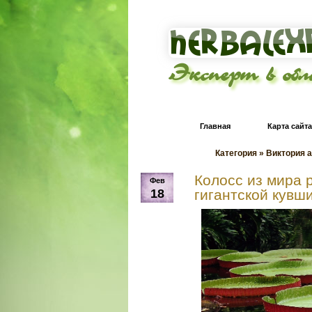
Эксперт в об
Главная
Карта сайта
Категория » Виктория 
Колосс из мира 
Фев
18
гигантской кувш