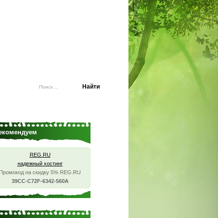
екомендуем
REG.RU
надежный хостинг
Промокод на скидку 5% REG.RU
39CC-C72F-6342-560A