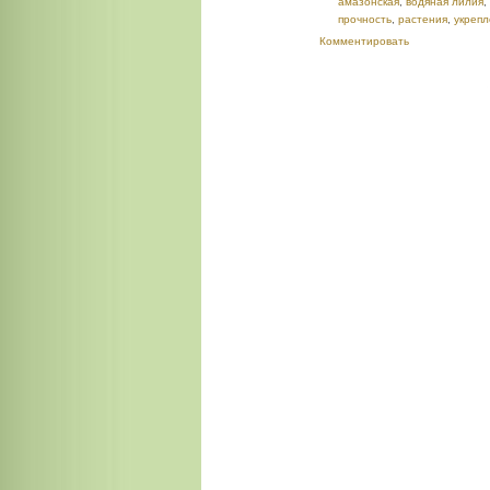
амазонская
,
водяная лилия
,
прочность
,
растения
,
укреп
Комментировать