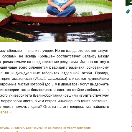
К
зу «больше — значит лучше». Но не всегда это соответствует
и словами, не всегда «больше» соответствует балансу между
атрачиваемыми на его достижение ресурсами. Именно потому в
ция чаще всего склоняется к варианту развития, основанному
не на индивидуальных габаритах отдельной особи. Правда,
тория амазонская (
Victoria amazonica
) считается крупнейшим
огромные листья которой (до 3 м в диаметре) могут выдержать
ия инженерии такая биологическая система крайне любопытна, а
кого университета (Великобритания) решили изучить структуру
а морфология листа, в чем секрет инженерного гения растения-
тие может помочь людям? Ответы на эти вопросы мы найдем в
далее »
ектура
,
Биология
,
Блог компании ua-hosting.company
,
Виктория