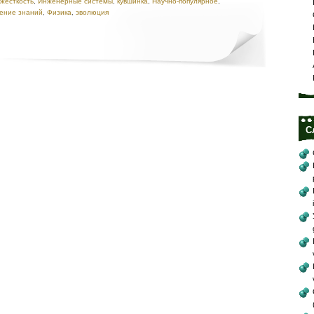
жесткость
,
Инженерные системы
,
кувшинка
,
Научно-популярное
,
ление знаний
,
Физика
,
эволюция
С