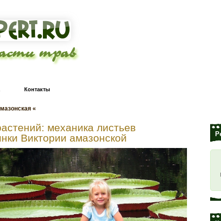
ласти трав
Контакты
амазонская «
растений: механика листьев
Р
инки Виктории амазонской