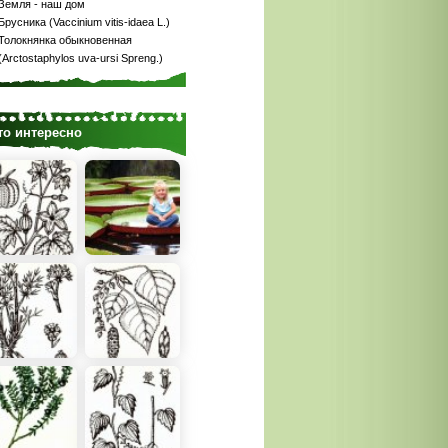
Земля - наш дом
Брусника (Vaccinium vitis-idaea L.)
Толокнянка обыкновенная
(Arctostaphylos uva-ursi Spreng.)
то интересно