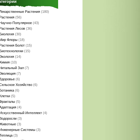
атегории
Лекарственные Растения
(180)
Растения
(56)
Научно-Популярное
(43)
Растения Лесов
(36)
Биология
(30)
Мир Флоры
(18)
Растения Болот
(15)
Биотехнологии
(15)
Экология
(14)
Химия
(10)
Читальный Зал
(7)
Эволюция
(7)
Здоровье
(6)
Сельское Хозяйство
(6)
Ботаника
(6)
Клетки
(5)
Фракталы
(5)
Адаптация
(4)
Искусственный Интеллект
(4)
Водоросли
(3)
Животные
(3)
Инженерные Системы
(3)
Теплица
(3)