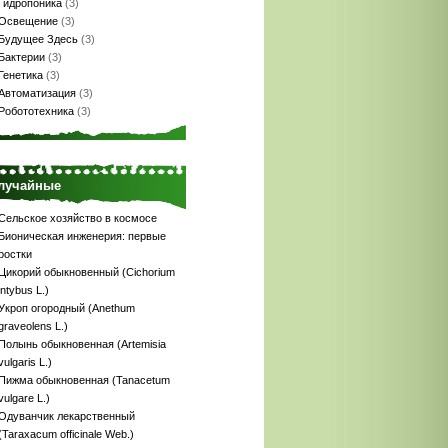
Гидропоника
(3)
Освещение
(3)
Будущее Здесь
(3)
Бактерии
(3)
Генетика
(3)
Автоматизация
(3)
Робототехника
(3)
лучайные
Сельское хозяйство в космосе
Бионическая инженерия: первые
ростки
Цикорий обыкновенный (Cichorium
intybus L.)
Укроп огородный (Anethum
graveolens L.)
Полынь обыкновенная (Artemisia
vulgaris L.)
Пижма обыкновенная (Tanacetum
vulgare L.)
Одуванчик лекарственный
(Taraxacum officinale Web.)