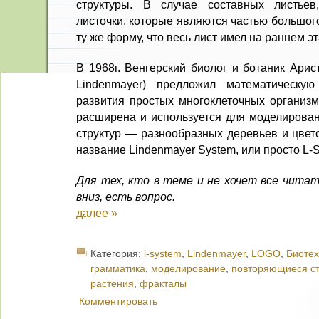
структуры. В случае составных листьев
листочки, которые являются частью большог
ту же форму, что весь лист имел на раннем 
В 1968г. Венгерский биолог и ботаник Арис
Lindenmayer) предложил математическу
развития простых многоклеточных организм
расширена и используется для моделирова
структур — разнообразных деревьев и цвет
название Lindenmayer System, или просто L-
Для тех, кто в теме и не хочет все читат
вниз, есть вопрос.
далее »
Категория:
l-system
,
Lindenmayer
,
LOGO
,
Биотех
грамматика
,
моделирование
,
повторяющиеся ст
растения
,
фракталы
Комментировать