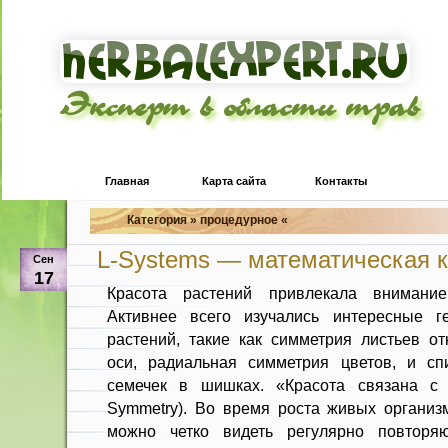
Эксперт в области трав
Главная
Карта сайта
Контакты
Категория » процедурное «
L-Systems — математическая к
Сен
17
Красота растений привлекала внимание
Активнее всего изучались интересные ге
растений, такие как симметрия листьев от
оси, радиальная симметрия цветов, и сп
семечек в шишках. «Красота связана с 
Symmetry). Во время роста живых организм
можно четко видеть регулярно повторя