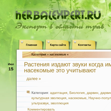
Эксперт в области трав
Главная
Карта сайта
Контакты
Категория » насекомые «
Растения издают звуки когда им
Июл
15
насекомые это учитывают
далее »
Категория:
адаптация
,
Биология
,
дарвин
,
дарви
культурная эволюция
,
насекомые
,
Научно-попу
ультразвук
,
эволлюция
Комментировать